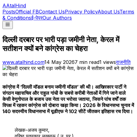
A
AtalHind
Posts
Official FB
Contact Us
Privacy Policy
About Us
Terms
& Conditions
ई-पेपर
Our Authors
दिल्ली दरबार पर भारी पड़ा जमीनी नेता, केरल में
सतीशन क्यों बने कांग्रेस का चेहरा
www.atalhind.com
14 May 2026
7
min read
1
views
राजनीति
कांग्रेस में ‘दिल्ली मॉडल बनाम जमीनी मॉडल’ की थी। आखिरकार पार्टी ने
संगठन महासचिव और राहुल गांधी के सबसे करीबी नेताओं में गिने जाने वाले
केसी वेणुगोपाल के बजाय उस नेता पर भरोसा जताया, जिसने पांच वर्षों तक
विपक्ष में रहकर कांग्रेस को दोबारा खड़ा किया। 2026 के विधानसभा चुनाव में
140 सदस्यीय विधानसभा में यूडीएफ ने 102 सीटें जीतकर इतिहास रच दिया।
लेखक-अजय कुमार,
वरिष्ठ पत्रकार लखनऊ ( उ. प्र.)