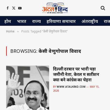
Facebook
X
YouTube
(Twitter)
होम
भारत
राज्य
हरियाणा समाचार
अंतराष्ट्रीय
रा
Home
Posts Tagged "केसी वेणुगोपाल विवाद"
»
BROWSING:
केसी वेणुगोपाल विवाद
दिल्ली दरबार पर भारी पड़ा
जमीनी नेता, केरल में सतीशन
क्यों बने कांग्रेस का चेहरा
BY
WWW.ATALHIND.COM
MAY 15,
2026