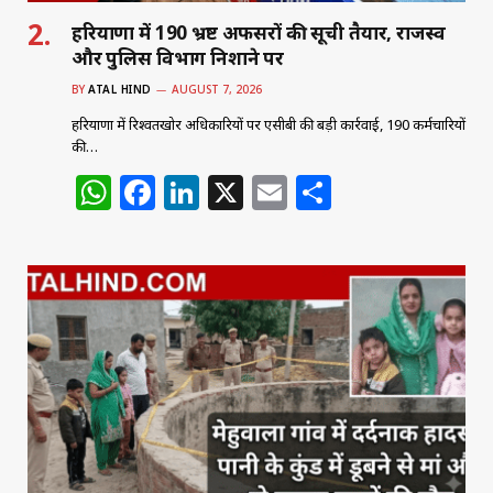
हरियाणा में 190 भ्रष्ट अफसरों की सूची तैयार, राजस्व
और पुलिस विभाग निशाने पर
BY
ATAL HIND
AUGUST 7, 2026
हरियाणा में रिश्वतखोर अधिकारियों पर एसीबी की बड़ी कार्रवाई, 190 कर्मचारियों
की…
W
F
Li
X
E
S
h
a
n
m
h
at
c
k
ai
ar
s
e
e
l
e
A
b
dI
p
o
n
p
o
k