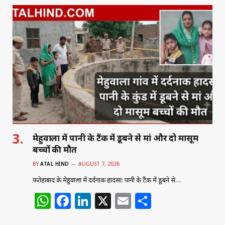
at
c
k
ai
ar
s
e
e
l
e
A
b
dI
p
o
n
p
o
k
मेहुवाला में पानी के टैंक में डूबने से मां और दो मासूम
बच्चों की मौत
BY
ATAL HIND
AUGUST 7, 2026
फतेहाबाद के मेहुवाला में दर्दनाक हादसा: पानी के टैंक में डूबने से…
W
F
Li
X
E
S
h
a
n
m
h