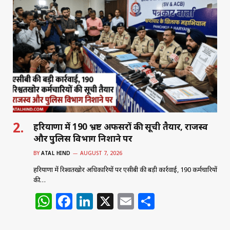
s
e
e
l
e
A
b
dI
p
o
n
p
o
k
हरियाणा में 190 भ्रष्ट अफसरों की सूची तैयार, राजस्व
और पुलिस विभाग निशाने पर
BY
ATAL HIND
AUGUST 7, 2026
हरियाणा में रिश्वतखोर अधिकारियों पर एसीबी की बड़ी कार्रवाई, 190 कर्मचारियों
की…
W
F
Li
X
E
S
h
a
n
m
h