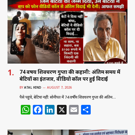
74 वर्षीय शिवचरण गुप्ता की कहानी: अंतिम समय में
बेटियों का इंतजार, वीडियो कॉल पर हुई विदाई
BY
ATAL HIND
AUGUST 7, 2026
पैसे पहुंचे, बेटियां नहीं: सोनीपत में 74 वर्षीय शिवचरण गुप्ता की अंतिम…
W
F
Li
X
E
S
h
a
n
m
h
at
c
k
ai
ar