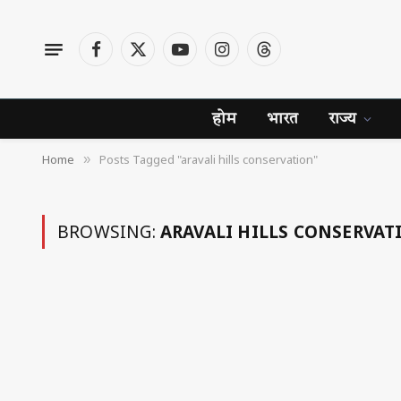
Facebook
X
YouTube
Instagram
Threads
(Twitter)
होम
भारत
राज्य
Home
Posts Tagged "aravali hills conservation"
»
BROWSING:
ARAVALI HILLS CONSERVAT