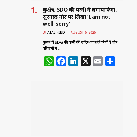
कुरुक्षेत्र: SDO की पत्नी ने लगाया फंदा,
सुसाइड नोट पर लिखा ‘I am not
well, sorry’
BY
ATAL HIND
AUGUST 6, 2026
कुरुक्षेत्र में SDG की पत्नी की संदिग्ध परिस्थितियों में मौत,
परिजनों ने…
W
F
Li
X
E
S
h
a
n
m
h
at
c
k
ai
ar
s
e
e
l
e
A
b
dI
p
o
n
p
o
k