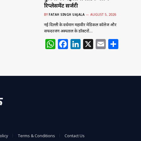
रिप्लेसमेंट सर्जरी
BY
FATAH SINGH UAJALA
AUGUST 5, 2026
नई दिल्ली के वर्धमान महावीर मेडिकल कॉलेज और
सफदरजंग अस्पताल के डॉक्टरों…
W
F
Li
X
E
S
h
a
n
m
h
at
c
k
ai
ar
s
e
e
l
e
A
b
dI
p
o
n
क
p
o
k
olicy
Terms & Conditions
Contact Us