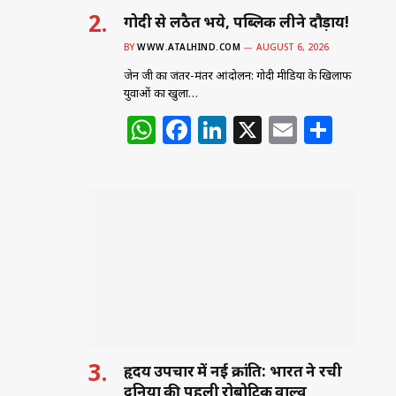
गोदी से लठैत भये, पब्लिक लीने दौड़ाय!
BY
WWW.ATALHIND.COM
AUGUST 6, 2026
जेन जी का जंतर-मंतर आंदोलन: गोदी मीडिया के खिलाफ
युवाओं का खुला…
W
F
Li
X
E
S
h
a
n
m
h
at
c
k
ai
ar
s
e
e
l
e
A
b
dI
p
o
n
p
o
k
हृदय उपचार में नई क्रांति: भारत ने रची
दुनिया की पहली रोबोटिक वाल्व