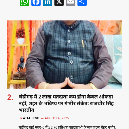
W
F
Li
X
E
S
h
a
n
m
h
at
c
k
ai
ar
s
e
e
l
e
A
b
dI
p
o
n
p
o
k
चंडीगढ़ में 2 लाख मतदाता कम होना केवल आंकड़ा
नहीं, शहर के भविष्य पर गंभीर संकेत: राजबीर सिंह
भारतीय
BY
ATAL HIND
AUGUST 6, 2026
चंडीगढ़ वार्ड नंबर-6 में 52.76 प्रतिशत मतदाताओं के नाम हटना बेहद गंभीर,