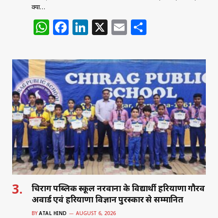
क्या…
W
F
Li
X
E
S
h
a
n
m
h
at
c
k
ai
ar
s
e
e
l
e
A
b
dI
p
o
n
p
o
k
चिराग पब्लिक स्कूल नरवाना के विद्यार्थी हरियाणा गौरव
अवार्ड एवं हरियाणा विज्ञान पुरस्कार से सम्मानित
BY
ATAL HIND
AUGUST 6, 2026