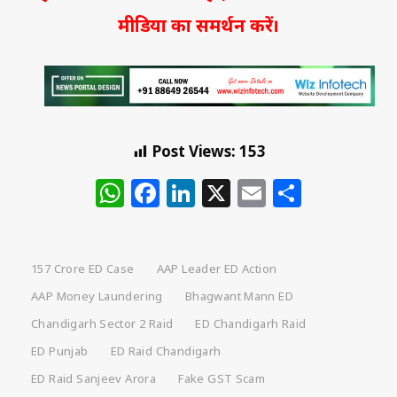
मीडिया का समर्थन करें।
Post Views:
153
WhatsApp
Facebook
LinkedIn
X
Email
Share
157 Crore ED Case
AAP Leader ED Action
AAP Money Laundering
Bhagwant Mann ED
Chandigarh Sector 2 Raid
ED Chandigarh Raid
ED Punjab
ED Raid Chandigarh
ED Raid Sanjeev Arora
Fake GST Scam