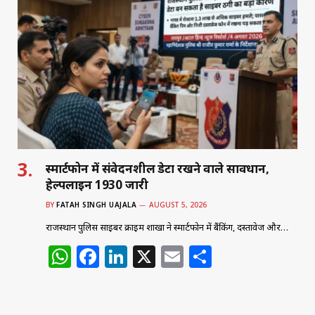
s
e
e
l
e
A
b
dI
p
o
n
p
o
k
स्मार्टफोन में संवेदनशील डेटा रखने वाले सावधान,
हेल्पलाइन 1930 जारी
BY
FATAH SINGH UAJALA
AUGUST 5, 2026
राजस्थान पुलिस साइबर क्राइम शाखा ने स्मार्टफोन में बैंकिंग, दस्तावेज और…
W
F
Li
X
E
S
h
a
n
m
h
at
c
k
ai
ar