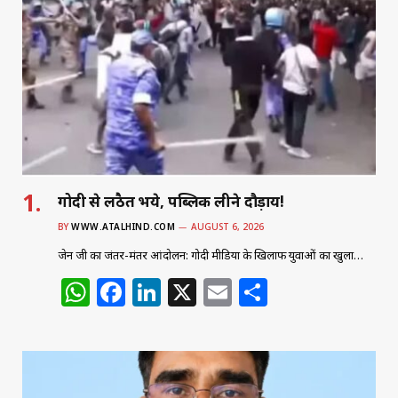
गोदी से लठैत भये, पब्लिक लीने दौड़ाय!
BY
WWW.ATALHIND.COM
AUGUST 6, 2026
जेन जी का जंतर-मंतर आंदोलन: गोदी मीडिया के खिलाफ युवाओं का खुला…
W
F
Li
X
E
S
h
a
n
m
h
at
c
k
ai
ar
s
e
e
l
e