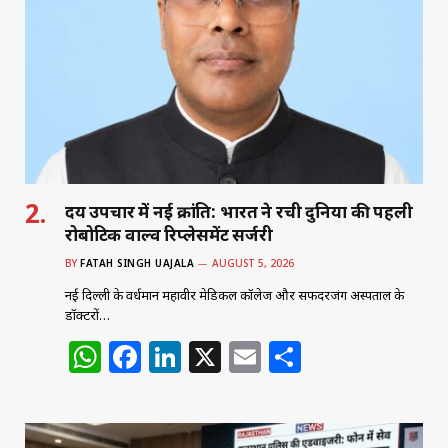
A
b
dI
p
o
n
p
o
k
हृदय उपचार में नई क्रांति: भारत ने रची दुनिया की पहली
रोबोटिक वाल्व रिप्लेसमेंट सर्जरी
BY
FATAH SINGH UAJALA
AUGUST 5, 2026
नई दिल्ली के वर्धमान महावीर मेडिकल कॉलेज और सफदरजंग अस्पताल के
डॉक्टरों…
W
F
Li
X
E
S
h
a
n
m
h
at
c
k
ai
ar