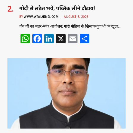
गोदी से लठैत भये, पब्लिक लीने दौड़ाय!
BY
WWW.ATALHIND.COM
AUGUST 6, 2026
जेन जी का जंतर-मंतर आंदोलन: गोदी मीडिया के खिलाफ युवाओं का खुला…
W
F
Li
X
E
S
h
a
n
m
h
at
c
k
ai
ar
s
e
e
l
e
A
b
dI
p
o
n
p
o
k