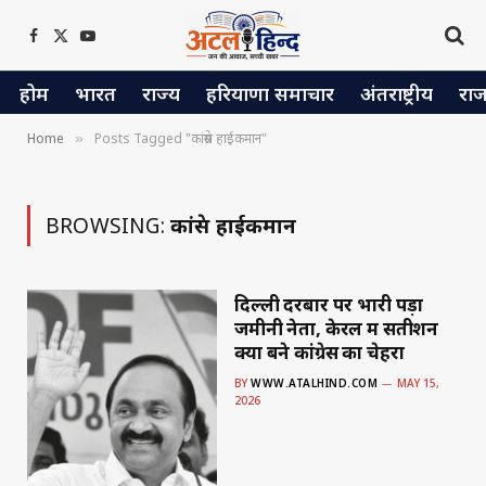
Facebook
X
YouTube
(Twitter)
होम
भारत
राज्य
हरियाणा समाचार
अंतराष्ट्रीय
रा
Home
Posts Tagged "कांग्रेस हाईकमान"
»
BROWSING:
कांग्रेस हाईकमान
दिल्ली दरबार पर भारी पड़ा
जमीनी नेता, केरल में सतीशन
क्यों बने कांग्रेस का चेहरा
BY
WWW.ATALHIND.COM
MAY 15,
2026