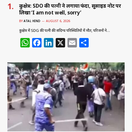
कुरुक्षेत्र: SDO की पत्नी ने लगाया फंदा, सुसाइड नोट पर
लिखा ‘I am not well, sorry’
BY
ATAL HIND
AUGUST 6, 2026
कुरुक्षेत्र में SDG की पत्नी की संदिग्ध परिस्थितियों में मौत, परिजनों ने…
W
F
Li
X
E
S
h
a
n
m
h
at
c
k
ai
ar
s
e
e
l
e
A
b
dI
p
o
n
p
o
k