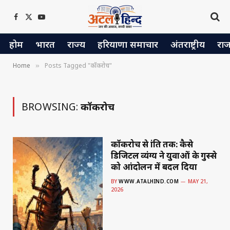
Facebook
X
YouTube
(Twitter)
होम
भारत
राज्य
हरियाणा समाचार
अंतराष्ट्रीय
रा
Home
Posts Tagged "कॉकरोच"
»
BROWSING:
कॉकरोच
कॉकरोच से क्रांति तक: कैसे
डिजिटल व्यंग्य ने युवाओं के गुस्से
को आंदोलन में बदल दिया
BY
WWW.ATALHIND.COM
MAY 21,
2026