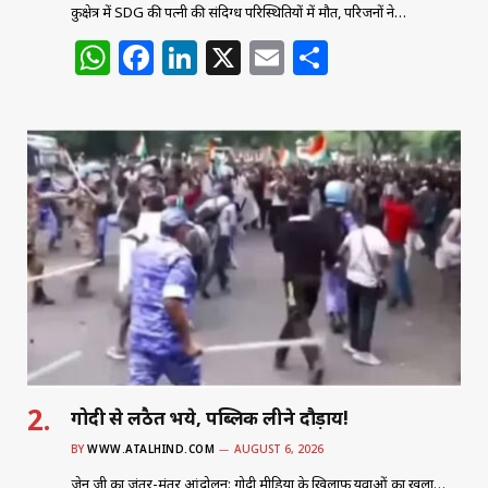
कुरुक्षेत्र में SDG की पत्नी की संदिग्ध परिस्थितियों में मौत, परिजनों ने…
W
F
Li
X
E
S
h
a
n
m
h
at
c
k
ai
ar
s
e
e
l
e
A
b
dI
p
o
n
p
o
k
गोदी से लठैत भये, पब्लिक लीने दौड़ाय!
BY
WWW.ATALHIND.COM
AUGUST 6, 2026
जेन जी का जंतर-मंतर आंदोलन: गोदी मीडिया के खिलाफ युवाओं का खुला…