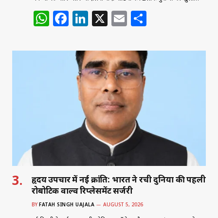
W
F
Li
X
E
S
h
a
n
m
h
at
c
k
ai
ar
s
e
e
l
e
A
b
dI
p
o
n
p
o
k
हृदय उपचार में नई क्रांति: भारत ने रची दुनिया की पहली
रोबोटिक वाल्व रिप्लेसमेंट सर्जरी
BY
FATAH SINGH UAJALA
AUGUST 5, 2026