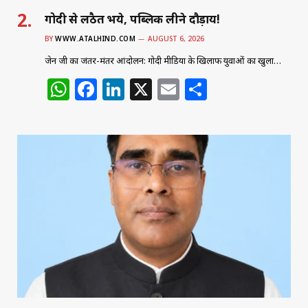
गोदी से लठैत भये, पब्लिक लीने दौड़ाय!
BY
WWW.ATALHIND.COM
AUGUST 6, 2026
जेन जी का जंतर-मंतर आंदोलन: गोदी मीडिया के खिलाफ युवाओं का खुला…
W
F
Li
X
E
S
h
a
n
m
h
at
c
k
ai
ar
s
e
e
l
e
A
b
dI
p
o
n
p
o
k