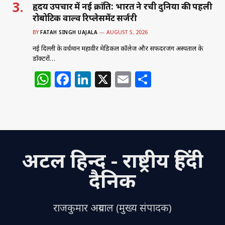
हृदय उपचार में नई क्रांति: भारत ने रची दुनिया की पहली
रोबोटिक वाल्व रिप्लेसमेंट सर्जरी
BY
FATAH SINGH UAJALA
AUGUST 5, 2026
नई दिल्ली के वर्धमान महावीर मेडिकल कॉलेज और सफदरजंग अस्पताल के
डॉक्टरों…
W
F
Li
X
E
S
h
a
n
m
h
at
c
k
ai
ar
s
e
e
l
e
A
b
dI
अटल हिन्द - राष्ट्रीय हिंदी
p
o
n
p
o
दैनिक
k
राजकुमार अग्रवाल (मुख्य संपादक)