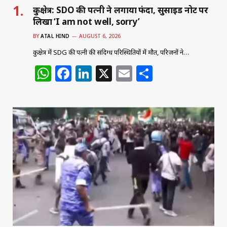
कुरुक्षेत्र: SDO की पत्नी ने लगाया फंदा, सुसाइड नोट पर
लिखा ‘I am not well, sorry’
BY
ATAL HIND
AUGUST 6, 2026
कुरुक्षेत्र में SDG की पत्नी की संदिग्ध परिस्थितियों में मौत, परिजनों ने…
W
F
Li
X
E
S
h
a
n
m
h
at
c
k
ai
ar
s
e
e
l
e
A
b
dI
p
o
n
p
o
k