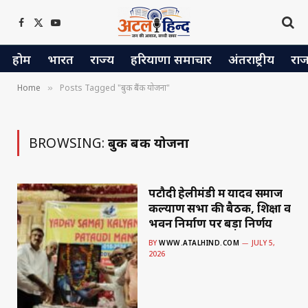
Facebook
X
YouTube
(Twitter)
होम
भारत
राज्य
हरियाणा समाचार
अंतराष्ट्रीय
रा
Home
Posts Tagged "बुक बैंक योजना"
»
BROWSING:
बुक बैंक योजना
पटौदी हेलीमंडी में यादव समाज
कल्याण सभा की बैठक, शिक्षा व
भवन निर्माण पर बड़ा निर्णय
BY
WWW.ATALHIND.COM
JULY 5,
2026