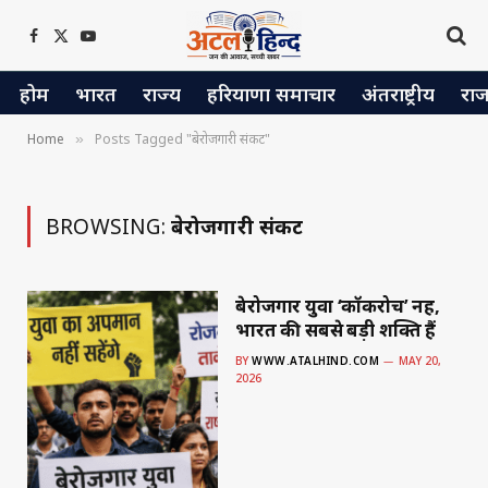
Facebook
X
YouTube
(Twitter)
होम
भारत
राज्य
हरियाणा समाचार
अंतराष्ट्रीय
रा
Home
Posts Tagged "बेरोजगारी संकट"
»
BROWSING:
बेरोजगारी संकट
बेरोजगार युवा ‘कॉकरोच’ नहीं,
भारत की सबसे बड़ी शक्ति हैं
BY
WWW.ATALHIND.COM
MAY 20,
2026