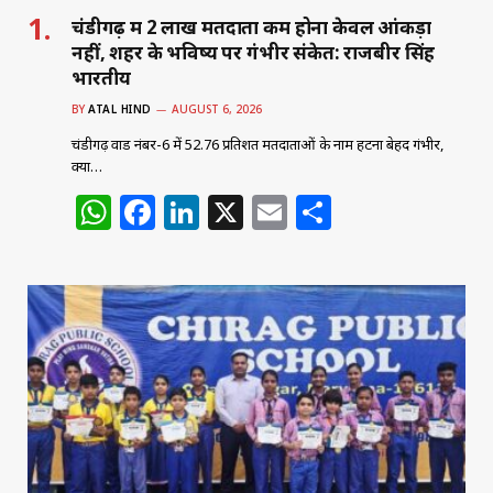
चंडीगढ़ में 2 लाख मतदाता कम होना केवल आंकड़ा
नहीं, शहर के भविष्य पर गंभीर संकेत: राजबीर सिंह
भारतीय
BY
ATAL HIND
AUGUST 6, 2026
चंडीगढ़ वार्ड नंबर-6 में 52.76 प्रतिशत मतदाताओं के नाम हटना बेहद गंभीर,
क्या…
W
F
Li
X
E
S
h
a
n
m
h
at
c
k
ai
ar
s
e
e
l
e
A
b
dI
p
o
n
p
o
k