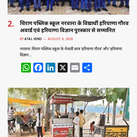
चिराग पब्लिक स्कूल नरवाना के विद्यार्थी हरियाणा गौरव
अवार्ड एवं हरियाणा विज्ञान पुरस्कार से सम्मानित
BY
ATAL HIND
AUGUST 6, 2026
नरवाना: चिराग पब्लिक स्कूल के मेधावी छात्र ‘हरियाणा गौरव’ और ‘हरियाणा
विज्ञान…
W
F
Li
X
E
S
h
a
n
m
h
at
c
k
ai
ar
s
e
e
l
e
A
b
dI
p
o
n
p
o
k