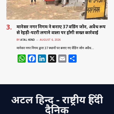
मानेसर नगर निगम ने बनाए 37 वेंडिंग जोन, अवैध रूप
से रेहड़ी-पटरी लगाने वालों पर होगी सख्त कार्रवाई
BY
ATAL HIND
AUGUST 6, 2026
मानेसर नगर निगम द्वारा 37 स्थानों पर बनाए गए वेंडिंग जोन अवैध…
W
F
Li
X
E
S
h
a
n
m
h
at
c
k
ai
ar
s
e
e
l
e
A
b
dI
अटल हिन्द - राष्ट्रीय हिंदी
p
o
n
p
o
दैनिक