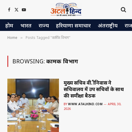
Facebook
X
YouTube
(Twitter)
होम
भारत
राज्य
हरियाणा समाचार
अंतराष्ट्रीय
रा
Home
Posts Tagged "कार्मिक विभाग"
»
BROWSING:
कार्मिक विभाग
मुख्य सचिव वी. श्रीनिवास ने
सचिवालय में उप सचिवों के साथ
की समीक्षा बैठक
BY
WWW.ATALHIND.COM
APRIL 30,
2026