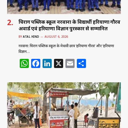
चिराग पब्लिक स्कूल नरवाना के विद्यार्थी हरियाणा गौरव
अवार्ड एवं हरियाणा विज्ञान पुरस्कार से सम्मानित
BY
ATAL HIND
AUGUST 6, 2026
नरवाना: चिराग पब्लिक स्कूल के मेधावी छात्र ‘हरियाणा गौरव’ और ‘हरियाणा
विज्ञान…
W
F
Li
X
E
S
h
a
n
m
h
at
c
k
ai
ar
s
e
e
l
e
A
b
dI
p
o
n
p
o
k