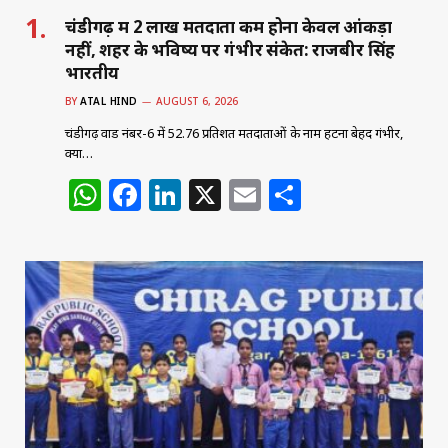
चंडीगढ़ में 2 लाख मतदाता कम होना केवल आंकड़ा
नहीं, शहर के भविष्य पर गंभीर संकेत: राजबीर सिंह
भारतीय
BY
ATAL HIND
AUGUST 6, 2026
चंडीगढ़ वार्ड नंबर-6 में 52.76 प्रतिशत मतदाताओं के नाम हटना बेहद गंभीर,
क्या…
W
F
Li
X
E
S
h
a
n
m
h
at
c
k
ai
ar
s
e
e
l
e
A
b
dI
p
o
n
p
o
k