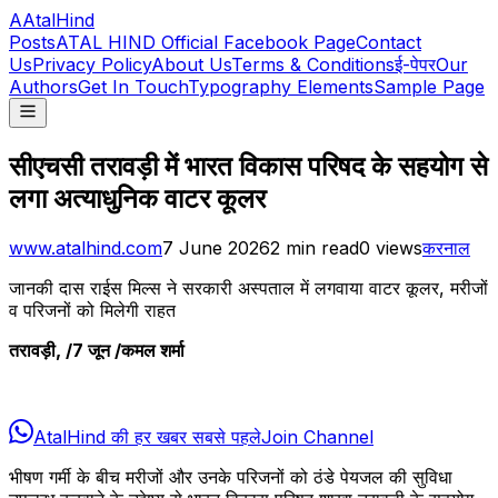
A
AtalHind
Posts
ATAL HIND Official Facebook Page
Contact
Us
Privacy Policy
About Us
Terms & Conditions
ई-पेपर
Our
Authors
Get In Touch
Typography Elements
Sample Page
सीएचसी तरावड़ी में भारत विकास परिषद के सहयोग से
लगा अत्याधुनिक वाटर कूलर
www.atalhind.com
7 June 2026
2
min read
0
views
करनाल
जानकी दास राईस मिल्स ने सरकारी अस्पताल में लगवाया वाटर कूलर, मरीजों
व परिजनों को मिलेगी राहत
तरावड़ी, /7 जून /कमल शर्मा
AtalHind की हर खबर सबसे पहले
Join Channel
भीषण गर्मी के बीच मरीजों और उनके परिजनों को ठंडे पेयजल की सुविधा