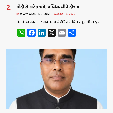
गोदी से लठैत भये, पब्लिक लीने दौड़ाय!
BY
WWW.ATALHIND.COM
AUGUST 6, 2026
जेन जी का जंतर-मंतर आंदोलन: गोदी मीडिया के खिलाफ युवाओं का खुला…
W
F
Li
X
E
S
h
a
n
m
h
at
c
k
ai
ar
s
e
e
l
e
A
b
dI
p
o
n
p
o
k