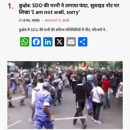
कुरुक्षेत्र: SDO की पत्नी ने लगाया फंदा, सुसाइड नोट पर
लिखा ‘I am not well, sorry’
BY
ATAL HIND
AUGUST 6, 2026
कुरुक्षेत्र में SDG की पत्नी की संदिग्ध परिस्थितियों में मौत, परिजनों ने…
W
F
Li
X
E
S
h
a
n
m
h
at
c
k
ai
ar
s
e
e
l
e
A
b
dI
p
o
n
p
o
k