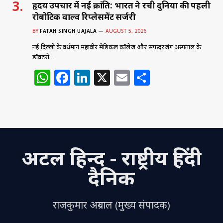
हृदय उपचार में नई क्रांति: भारत ने रची दुनिया की पहली
रोबोटिक वाल्व रिप्लेसमेंट सर्जरी
BY
FATAH SINGH UAJALA
AUGUST 5, 2026
नई दिल्ली के वर्धमान महावीर मेडिकल कॉलेज और सफदरजंग अस्पताल के
डॉक्टरों…
W
F
Li
X
E
S
h
a
n
m
h
at
c
k
ai
ar
s
e
e
l
e
A
b
dI
अटल हिन्द - राष्ट्रीय हिंदी
p
o
n
p
o
दैनिक
k
राजकुमार अग्रवाल (मुख्य संपादक)