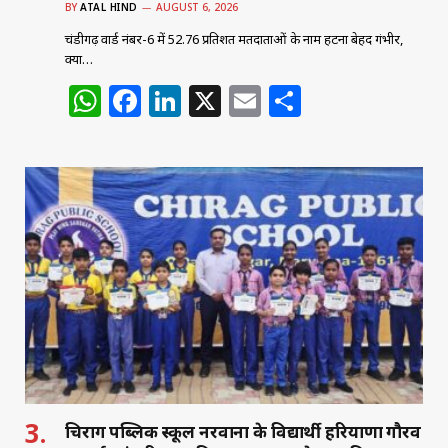
BY
ATAL HIND
AUGUST 6, 2026
चंडीगढ़ वार्ड नंबर-6 में 52.76 प्रतिशत मतदाताओं के नाम हटना बेहद गंभीर,
क्या…
W
F
Li
X
E
S
h
a
n
m
h
at
c
k
ai
ar
s
e
e
l
e
A
b
dI
p
o
n
p
o
k
चिराग पब्लिक स्कूल नरवाना के विद्यार्थी हरियाणा गौरव