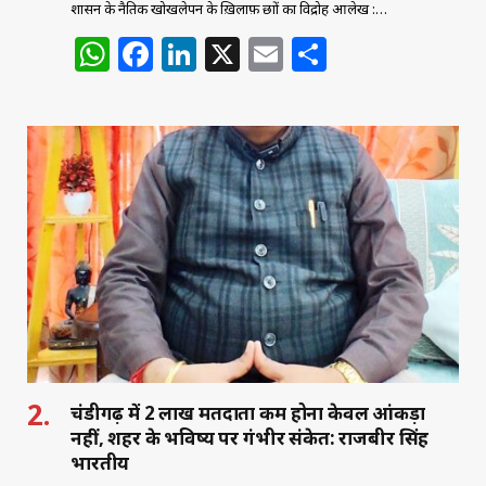
शासन के नैतिक खोखलेपन के ख़िलाफ़ छात्रों का विद्रोह आलेख :…
W
F
Li
X
E
S
h
a
n
m
h
at
c
k
ai
ar
s
e
e
l
e
A
b
dI
p
o
n
p
o
k
चंडीगढ़ में 2 लाख मतदाता कम होना केवल आंकड़ा
नहीं, शहर के भविष्य पर गंभीर संकेत: राजबीर सिंह
भारतीय