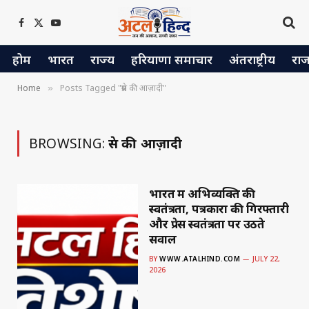
Facebook
X
YouTube
(Twitter)
होम
भारत
राज्य
हरियाणा समाचार
अंतराष्ट्रीय
रा
Home
Posts Tagged "प्रेस की आज़ादी"
»
BROWSING:
प्रेस की आज़ादी
भारत में अभिव्यक्ति की
स्वतंत्रता, पत्रकारों की गिरफ्तारी
और प्रेस स्वतंत्रता पर उठते
सवाल
BY
WWW.ATALHIND.COM
JULY 22,
2026