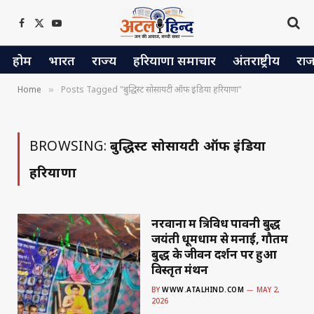
Facebook
X
YouTube
(Twitter)
होम
भारत
राज्य
हरियाणा समाचार
अंतराष्ट्रीय
रा
Home
Posts Tagged "बुद्धिस्ट सोसायटी ऑफ इंडिया हरियाणा"
»
BROWSING:
बुद्धिस्ट सोसायटी ऑफ इंडिया
हरियाणा
नरवाना में त्रिविध पावनी बुद्ध
जयंती धूमधाम से मनाई, गौतम
बुद्ध के जीवन दर्शन पर हुआ
विस्तृत मंथन
BY
WWW.ATALHIND.COM
MAY 2,
2026