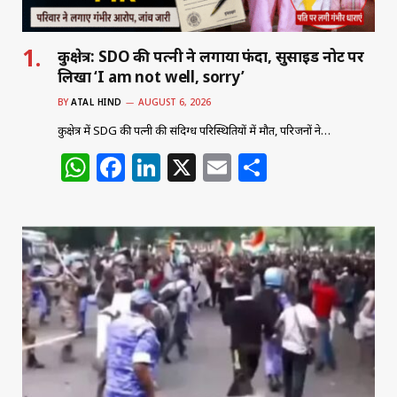
कुरुक्षेत्र: SDO की पत्नी ने लगाया फंदा, सुसाइड नोट पर
लिखा ‘I am not well, sorry’
BY
ATAL HIND
AUGUST 6, 2026
कुरुक्षेत्र में SDG की पत्नी की संदिग्ध परिस्थितियों में मौत, परिजनों ने…
W
F
Li
X
E
S
h
a
n
m
h
at
c
k
ai
ar
s
e
e
l
e
A
b
dI
p
o
n
p
o
k