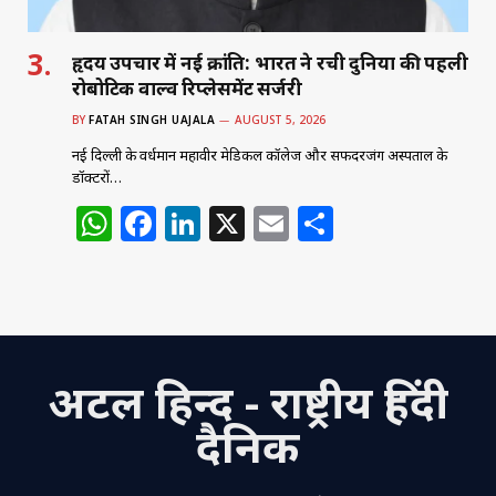
हृदय उपचार में नई क्रांति: भारत ने रची दुनिया की पहली
रोबोटिक वाल्व रिप्लेसमेंट सर्जरी
BY
FATAH SINGH UAJALA
AUGUST 5, 2026
नई दिल्ली के वर्धमान महावीर मेडिकल कॉलेज और सफदरजंग अस्पताल के
डॉक्टरों…
W
F
Li
X
E
S
h
a
n
m
h
at
c
k
ai
ar
s
e
e
l
e
A
b
dI
अटल हिन्द - राष्ट्रीय हिंदी
p
o
n
p
o
दैनिक
k