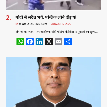
गोदी से लठैत भये, पब्लिक लीने दौड़ाय!
BY
WWW.ATALHIND.COM
AUGUST 6, 2026
जेन जी का जंतर-मंतर आंदोलन: गोदी मीडिया के खिलाफ युवाओं का खुला…
W
F
Li
X
E
S
h
a
n
m
h
at
c
k
ai
ar
s
e
e
l
e
A
b
dI
p
o
n
p
o
k