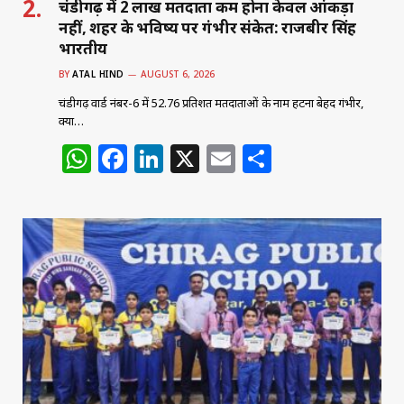
चंडीगढ़ में 2 लाख मतदाता कम होना केवल आंकड़ा
नहीं, शहर के भविष्य पर गंभीर संकेत: राजबीर सिंह
भारतीय
BY
ATAL HIND
AUGUST 6, 2026
चंडीगढ़ वार्ड नंबर-6 में 52.76 प्रतिशत मतदाताओं के नाम हटना बेहद गंभीर,
क्या…
W
F
Li
X
E
S
h
a
n
m
h
at
c
k
ai
ar
s
e
e
l
e
A
b
dI
p
o
n
p
o
k