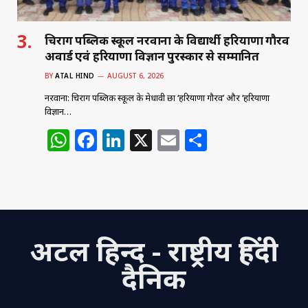
चिराग पब्लिक स्कूल नरवाना के विद्यार्थी हरियाणा गौरव
अवार्ड एवं हरियाणा विज्ञान पुरस्कार से सम्मानित
BY
ATAL HIND
AUGUST 6, 2026
नरवाना: चिराग पब्लिक स्कूल के मेधावी छात्र ‘हरियाणा गौरव’ और ‘हरियाणा
विज्ञान…
W
F
Li
X
E
S
h
a
n
m
h
at
c
k
ai
ar
s
e
e
l
e
A
b
dI
अटल हिन्द - राष्ट्रीय हिंदी
p
o
n
p
o
दैनिक
k