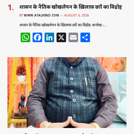
शासन के नैतिक खोखलेपन के ख़िलाफ़ छात्रों का विद्रोह
BY
WWW.ATALHIND.COM
AUGUST 6, 2026
शासन के नैतिक खोखलेपन के ख़िलाफ़ छात्रों का विद्रोह आलेख :…
W
F
Li
X
E
S
h
a
n
m
h
at
c
k
ai
ar
s
e
e
l
e
A
b
dI
p
o
n
p
o
k