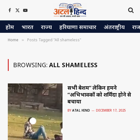
Facebook
X
YouTube
(Twitter)
होम
भारत
राज्य
हरियाणा समाचार
अंतराष्ट्रीय
रा
Home
Posts Tagged "All shameless"
»
BROWSING:
ALL SHAMELESS
सभी बेशर्म” लेकिन हमने
“अभिभावकों को शर्मिंदा होने से
बचाया
BY
ATAL HIND
DECEMBER 17, 2025