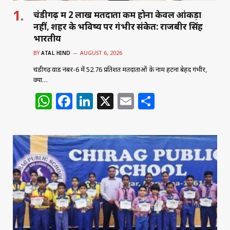
चंडीगढ़ में 2 लाख मतदाता कम होना केवल आंकड़ा
नहीं, शहर के भविष्य पर गंभीर संकेत: राजबीर सिंह
भारतीय
BY
ATAL HIND
AUGUST 6, 2026
चंडीगढ़ वार्ड नंबर-6 में 52.76 प्रतिशत मतदाताओं के नाम हटना बेहद गंभीर,
क्या…
W
F
Li
X
E
S
h
a
n
m
h
at
c
k
ai
ar
s
e
e
l
e
A
b
dI
p
o
n
p
o
k