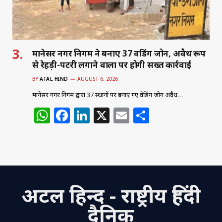
k
मानेसर नगर निगम ने बनाए 37 वेंडिंग जोन, अवैध रूप
से रेहड़ी-पटरी लगाने वालों पर होगी सख्त कार्रवाई
BY
ATAL HIND
AUGUST 6, 2026
मानेसर नगर निगम द्वारा 37 स्थानों पर बनाए गए वेंडिंग जोन अवैध…
W
F
Li
X
E
S
h
a
n
m
h
at
c
k
ai
ar
s
e
e
l
e
A
b
dI
अटल हिन्द - राष्ट्रीय हिंदी
p
o
n
p
o
दैनिक