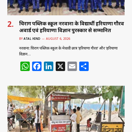
चिराग पब्लिक स्कूल नरवाना के विद्यार्थी हरियाणा गौरव
अवार्ड एवं हरियाणा विज्ञान पुरस्कार से सम्मानित
BY
ATAL HIND
AUGUST 6, 2026
नरवाना: चिराग पब्लिक स्कूल के मेधावी छात्र ‘हरियाणा गौरव’ और ‘हरियाणा
विज्ञान…
W
F
Li
X
E
S
h
a
n
m
h
at
c
k
ai
ar
s
e
e
l
e
A
b
dI
p
o
n
p
o