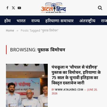
Facebook
X
YouTube
(Twitter)
होम
भारत
राज्य
हरियाणा समाचार
अंतराष्ट्रीय
रा
Home
Posts Tagged "पुस्तक विमोचन"
»
BROWSING:
पुस्तक विमोचन
पंचकूला में ‘चौपाल से चंडीगढ़’
पुस्तक का विमोचन, हरियाणा के
75 साल के चुनावी इतिहास का
विस्तृत दस्तावेज जारी
BY
WWW.ATALHIND.COM
JUNE 20,
2026