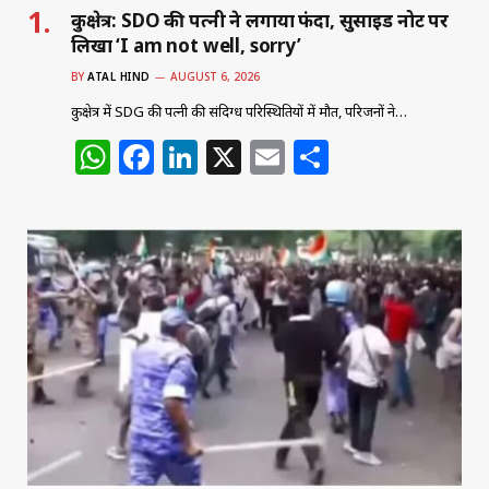
कुरुक्षेत्र: SDO की पत्नी ने लगाया फंदा, सुसाइड नोट पर
लिखा ‘I am not well, sorry’
BY
ATAL HIND
AUGUST 6, 2026
कुरुक्षेत्र में SDG की पत्नी की संदिग्ध परिस्थितियों में मौत, परिजनों ने…
W
F
Li
X
E
S
h
a
n
m
h
at
c
k
ai
ar
s
e
e
l
e
A
b
dI
p
o
n
p
o
k