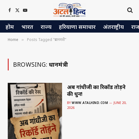
Facebook
X
YouTube
(Twitter)
होम
भारत
राज्य
हरियाणा समाचार
अंतराष्ट्रीय
रा
Home
Posts Tagged "प्रधानमंत्री"
»
BROWSING:
प्रधानमंत्री
अब गांधीजी का रिकॉर्ड तोड़ने
की धुन!
BY
WWW.ATALHIND.COM
JUNE 20,
2026