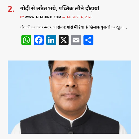
गोदी से लठैत भये, पब्लिक लीने दौड़ाय!
BY
WWW.ATALHIND.COM
AUGUST 6, 2026
जेन जी का जंतर-मंतर आंदोलन: गोदी मीडिया के खिलाफ युवाओं का खुला…
W
F
Li
X
E
S
h
a
n
m
h
at
c
k
ai
ar
s
e
e
l
e
A
b
dI
p
o
n
p
o
k