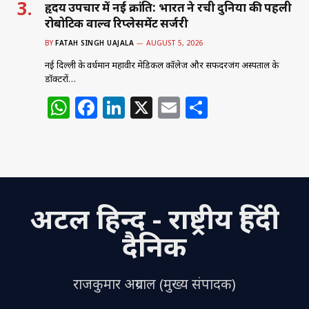
हृदय उपचार में नई क्रांति: भारत ने रची दुनिया की पहली
रोबोटिक वाल्व रिप्लेसमेंट सर्जरी
BY
FATAH SINGH UAJALA
AUGUST 5, 2026
नई दिल्ली के वर्धमान महावीर मेडिकल कॉलेज और सफदरजंग अस्पताल के
डॉक्टरों…
W
F
Li
X
E
S
h
a
n
m
h
at
c
k
ai
ar
s
e
e
l
e
A
b
dI
अटल हिन्द - राष्ट्रीय हिंदी
p
o
n
p
o
दैनिक
k
राजकुमार अग्रवाल (मुख्य संपादक)