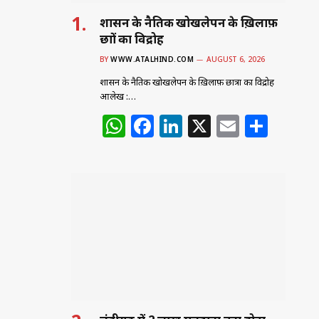
शासन के नैतिक खोखलेपन के ख़िलाफ़
छात्रों का विद्रोह
BY
WWW.ATALHIND.COM
AUGUST 6, 2026
शासन के नैतिक खोखलेपन के ख़िलाफ़ छात्रों का विद्रोह
आलेख :…
W
F
Li
X
E
S
h
a
n
m
h
at
c
k
ai
ar
s
e
e
l
e
A
b
dI
p
o
n
p
o
k