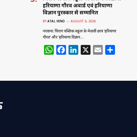
हरियाणा गौरव अवार्ड एवं हरियाणा
विज्ञान पुरस्कार से सम्मानित
BY
ATAL HIND
AUGUST 6, 2026
नरवाना: चिराग पब्लिक स्कूल के मेधावी छात्र ‘हरियाणा
गौरव’ और ‘हरियाणा विज्ञान…
W
F
Li
X
E
S
h
a
n
m
h
at
c
k
ai
ar
s
e
e
l
e
A
b
dI
p
o
n
क
p
o
k