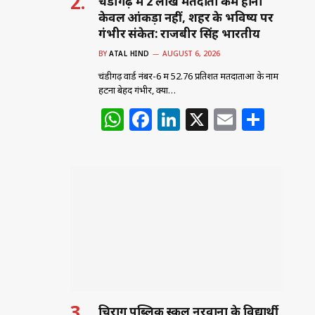
चंडीगढ़ में 2 लाख मतदाता कम होना
केवल आंकड़ा नहीं, शहर के भविष्य पर
गंभीर संकेत: राजबीर सिंह भारतीय
BY
ATAL HIND
AUGUST 6, 2026
चंडीगढ़ वार्ड नंबर-6 में 52.76 प्रतिशत मतदाताओं के नाम
हटना बेहद गंभीर, क्या…
W
F
Li
X
E
S
h
a
n
m
h
at
c
k
ai
ar
s
e
e
l
e
A
b
dI
p
o
n
p
o
k
चिराग पब्लिक स्कूल नरवाना के विद्यार्थी