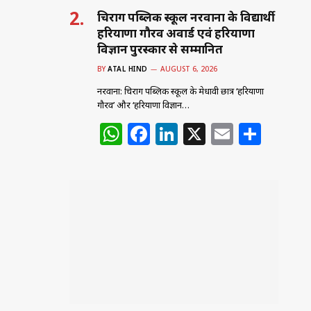
चिराग पब्लिक स्कूल नरवाना के विद्यार्थी
हरियाणा गौरव अवार्ड एवं हरियाणा
विज्ञान पुरस्कार से सम्मानित
BY
ATAL HIND
AUGUST 6, 2026
नरवाना: चिराग पब्लिक स्कूल के मेधावी छात्र ‘हरियाणा
गौरव’ और ‘हरियाणा विज्ञान…
W
F
Li
X
E
S
h
a
n
m
h
at
c
k
ai
ar
s
e
e
l
e
A
b
dI
p
o
n
p
o
k