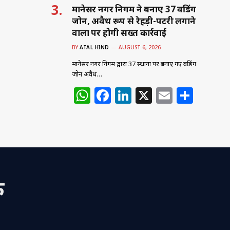
मानेसर नगर निगम ने बनाए 37 वेंडिंग
जोन, अवैध रूप से रेहड़ी-पटरी लगाने
वालों पर होगी सख्त कार्रवाई
BY
ATAL HIND
AUGUST 6, 2026
मानेसर नगर निगम द्वारा 37 स्थानों पर बनाए गए वेंडिंग
जोन अवैध…
W
F
Li
X
E
S
h
a
n
m
h
at
c
k
ai
ar
s
e
e
l
e
A
b
dI
p
o
n
क
p
o
k