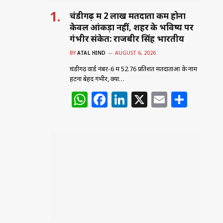
चंडीगढ़ में 2 लाख मतदाता कम होना
केवल आंकड़ा नहीं, शहर के भविष्य पर
गंभीर संकेत: राजबीर सिंह भारतीय
BY
ATAL HIND
AUGUST 6, 2026
चंडीगढ़ वार्ड नंबर-6 में 52.76 प्रतिशत मतदाताओं के नाम
हटना बेहद गंभीर, क्या…
W
F
Li
X
E
S
h
a
n
m
h
at
c
k
ai
ar
s
e
e
l
e
A
b
dI
p
o
n
p
o
k