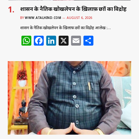
शासन के नैतिक खोखलेपन के ख़िलाफ़ छात्रों का विद्रोह
BY
WWW.ATALHIND.COM
AUGUST 6, 2026
शासन के नैतिक खोखलेपन के ख़िलाफ़ छात्रों का विद्रोह आलेख :…
W
F
Li
X
E
S
h
a
n
m
h
at
c
k
ai
ar
s
e
e
l
e
A
b
dI
p
o
n
p
o
k