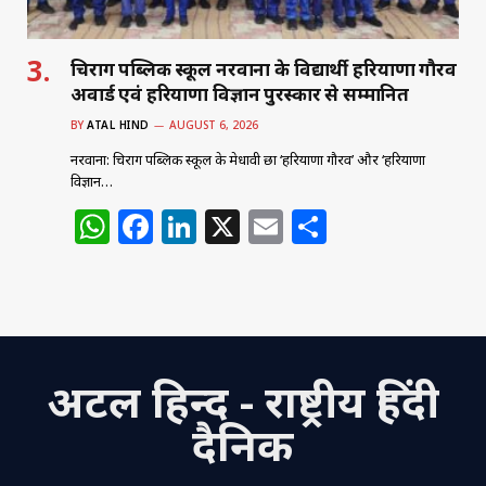
चिराग पब्लिक स्कूल नरवाना के विद्यार्थी हरियाणा गौरव
अवार्ड एवं हरियाणा विज्ञान पुरस्कार से सम्मानित
BY
ATAL HIND
AUGUST 6, 2026
नरवाना: चिराग पब्लिक स्कूल के मेधावी छात्र ‘हरियाणा गौरव’ और ‘हरियाणा
विज्ञान…
W
F
Li
X
E
S
h
a
n
m
h
at
c
k
ai
ar
s
e
e
l
e
A
b
dI
अटल हिन्द - राष्ट्रीय हिंदी
p
o
n
p
o
दैनिक
k