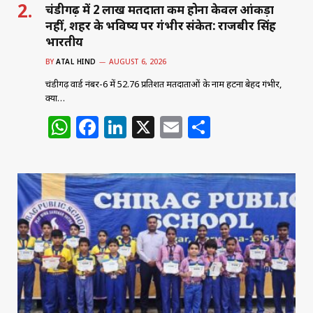
चंडीगढ़ में 2 लाख मतदाता कम होना केवल आंकड़ा
नहीं, शहर के भविष्य पर गंभीर संकेत: राजबीर सिंह
भारतीय
BY
ATAL HIND
AUGUST 6, 2026
चंडीगढ़ वार्ड नंबर-6 में 52.76 प्रतिशत मतदाताओं के नाम हटना बेहद गंभीर,
क्या…
W
F
Li
X
E
S
h
a
n
m
h
at
c
k
ai
ar
s
e
e
l
e
A
b
dI
p
o
n
p
o
k