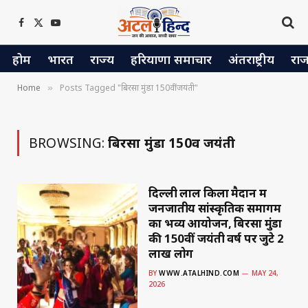
Facebook
X
YouTube
(Twitter)
होम
भारत
राज्य
हरियाणा समाचार
अंतराष्ट्रीय
रा
Home
Posts Tagged "बिरसा मुंडा 150वीं जयंती"
»
BROWSING:
बिरसा मुंडा 150वीं जयंती
दिल्ली लाल किला मैदान में
जनजातीय सांस्कृतिक समागम
का भव्य आयोजन, बिरसा मुंडा
की 150वीं जयंती वर्ष पर जुटे 2
लाख लोग
BY
WWW.ATALHIND.COM
MAY 24,
2026