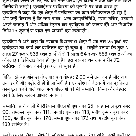
सुनिश्चित करने के लिए संबंधित नगर पार्षद इसे अपनी नैतिक और सामाजिक
जिम्मेदारी समझे। एसआईआर प्रक्रिया की प्रगति पर चर्चा करते हुए
एसडीएम ने कहा कि पूरा क्षेत्र में प्रक्रिया का काम संतोषजनक हो रहा है
और उन्हें विश्वास है कि नगर पार्षद, अन्य जनप्रतिनिधि, ग्राम सचिव, पटवारी
अगले सप्ताह में और अधिक मेहनत कर प्रक्रिया को रफ्तार देंगे और निर्धारित
तिथि 15 जुलाई से पहले इसे लाजमी पूरा करवाएंगे।
एसडीएम ने आगे कहा कि नरवाना विधानसभा क्षेत्र में अब तक 25 बूथों पर
प्रक्रिया का कार्य शत प्रतिशत पूरा हो चुका है। उन्होंने बताया कि कुल 2
लाख 27 हजार 533 मतदाताओं में से 1 लाख 64 हजार 553 मतदाताओं का
ऑनलाइन डिजिटाइजेशन हो चुका है। इस प्रकार अब तक करीब 72
प्रतिशत से ज्यादा कार्य मुकम्मल हो चुका है।
विदित रहे यह आंकड़ा मंगलवार बाद दोपहर 2:00 बजे तक का है और शाम
तक इसमें और बढ़ोतरी होनी लाजिमी है। एसडीएम ने बैठक में शत प्रतिशत
काम पूरा करने वाले आठ अन्य बीएलओ को भी सम्मानित किया और बेहतर
कार्य के लिए उनका आभार जताया।
सम्मानित होने वालों में रिशिपाल बीएलओ बूथ नंबर 25, सोहनलाल बूथ नंबर
90, रामकला बूथ नंबर 111, जयवीर बूथ नंबर 113, मनीष कुमार बूथ नंबर
109, महावीर बूथ नंबर 170, ममता बूथ नंबर 173 तथा प्रदीप बूथ नंबर
133 शामिल है।
इसके अलावा नैहरा, सैथंली, लोहचब, इस्माइलपुर, रेवर सहित सभी बूथों पर