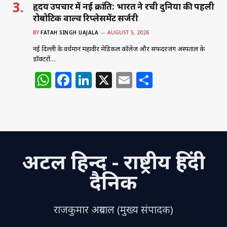
हृदय उपचार में नई क्रांति: भारत ने रची दुनिया की पहली
रोबोटिक वाल्व रिप्लेसमेंट सर्जरी
BY
FATAH SINGH UAJALA
AUGUST 5, 2026
नई दिल्ली के वर्धमान महावीर मेडिकल कॉलेज और सफदरजंग अस्पताल के
डॉक्टरों…
W
F
Li
X
E
S
h
a
n
m
h
at
c
k
ai
ar
s
e
e
l
e
A
b
dI
अटल हिन्द - राष्ट्रीय हिंदी
p
o
n
p
o
दैनिक
k
राजकुमार अग्रवाल (मुख्य संपादक)