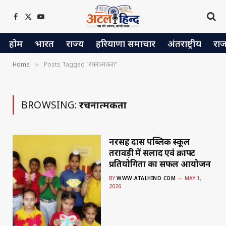
Facebook
X
YouTube
(Twitter)
होम
भारत
राज्य
हरियाणा समाचार
अंतराष्ट्रीय
रा
Home
Posts Tagged "रचनात्मकता"
»
BROWSING:
रचनात्मकता
नरसिंह दास पब्लिक स्कूल
तरावड़ी में सलाद एवं क्राफ्ट
प्रतियोगिता का सफल आयोजन
BY
WWW.ATALHIND.COM
MAY 1,
2026