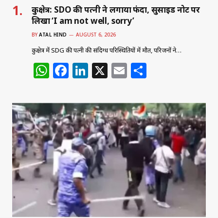
कुरुक्षेत्र: SDO की पत्नी ने लगाया फंदा, सुसाइड नोट पर
लिखा ‘I am not well, sorry’
BY
ATAL HIND
AUGUST 6, 2026
कुरुक्षेत्र में SDG की पत्नी की संदिग्ध परिस्थितियों में मौत, परिजनों ने…
W
F
Li
X
E
S
h
a
n
m
h
at
c
k
ai
ar
s
e
e
l
e
A
b
dI
p
o
n
p
o
k