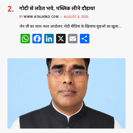
गोदी से लठैत भये, पब्लिक लीने दौड़ाय!
BY
WWW.ATALHIND.COM
AUGUST 6, 2026
जेन जी का जंतर-मंतर आंदोलन: गोदी मीडिया के खिलाफ युवाओं का खुला…
W
F
Li
X
E
S
h
a
n
m
h
at
c
k
ai
ar
s
e
e
l
e
A
b
dI
p
o
n
p
o
k