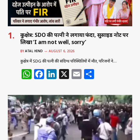
कुरुक्षेत्र: SDO की पत्नी ने लगाया फंदा, सुसाइड नोट पर
लिखा ‘I am not well, sorry’
BY
ATAL HIND
AUGUST 6, 2026
कुरुक्षेत्र में SDG की पत्नी की संदिग्ध परिस्थितियों में मौत, परिजनों ने…
W
F
Li
X
E
S
h
a
n
m
h
at
c
k
ai
ar
s
e
e
l
e
A
b
dI
p
o
n
p
o