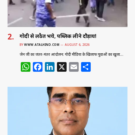
k
गोदी से लठैत भये, पब्लिक लीने दौड़ाय!
BY
WWW.ATALHIND.COM
AUGUST 6, 2026
जेन जी का जंतर-मंतर आंदोलन: गोदी मीडिया के खिलाफ युवाओं का खुला…
W
F
Li
X
E
S
h
a
n
m
h
at
c
k
ai
ar
s
e
e
l
e
A
b
dI
p
o
n
p
o
k