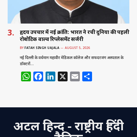
हृदय उपचार में नई क्रांति: भारत ने रची दुनिया की पहली
रोबोटिक वाल्व रिप्लेसमेंट सर्जरी
BY
FATAH SINGH UAJALA
AUGUST 5, 2026
नई दिल्ली के वर्धमान महावीर मेडिकल कॉलेज और सफदरजंग अस्पताल के
डॉक्टरों…
W
F
Li
X
E
S
h
a
n
m
h
at
c
k
ai
ar
s
e
e
l
e
A
b
dI
अटल हिन्द - राष्ट्रीय हिंदी
p
o
n
p
o