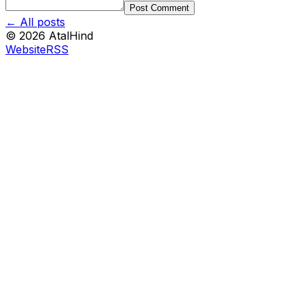
Post Comment
← All posts
©
2026
AtalHind
Website
RSS