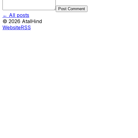
Post Comment
← All posts
©
2026
AtalHind
Website
RSS