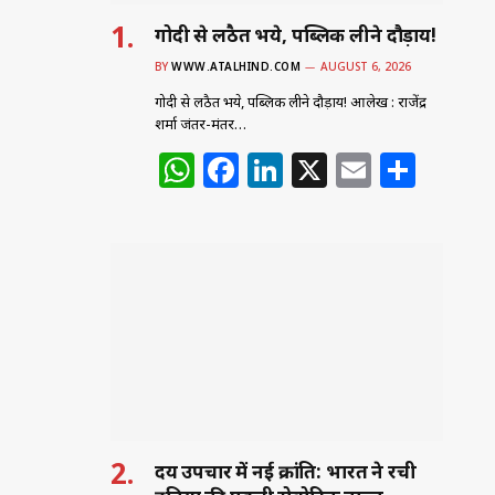
गोदी से लठैत भये, पब्लिक लीने दौड़ाय!
BY
WWW.ATALHIND.COM
AUGUST 6, 2026
गोदी से लठैत भये, पब्लिक लीने दौड़ाय! आलेख : राजेंद्र
शर्मा जंतर-मंतर…
W
F
Li
X
E
S
h
a
n
m
h
at
c
k
ai
ar
s
e
e
l
e
A
b
dI
p
o
n
p
o
k
हृदय उपचार में नई क्रांति: भारत ने रची