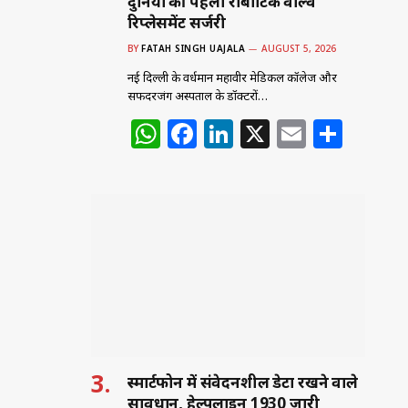
दुनिया की पहली रोबोटिक वाल्व
रिप्लेसमेंट सर्जरी
BY
FATAH SINGH UAJALA
AUGUST 5, 2026
नई दिल्ली के वर्धमान महावीर मेडिकल कॉलेज और
सफदरजंग अस्पताल के डॉक्टरों…
W
F
Li
X
E
S
h
a
n
m
h
at
c
k
ai
ar
s
e
e
l
e
A
b
dI
p
o
n
p
o
k
स्मार्टफोन में संवेदनशील डेटा रखने वाले
सावधान, हेल्पलाइन 1930 जारी