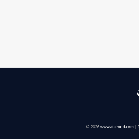
© 2026
www.atalhind.com
| 