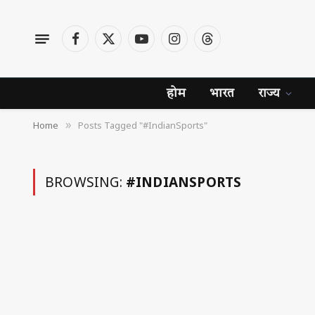
Facebook
X
YouTube
Instagram
Threads
(Twitter)
होम
भारत
राज्य
Home
Posts Tagged "#IndianSports"
»
BROWSING:
#INDIANSPORTS