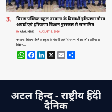
चिराग पब्लिक स्कूल नरवाना के विद्यार्थी हरियाणा गौरव
अवार्ड एवं हरियाणा विज्ञान पुरस्कार से सम्मानित
BY
ATAL HIND
AUGUST 6, 2026
नरवाना: चिराग पब्लिक स्कूल के मेधावी छात्र ‘हरियाणा गौरव’ और ‘हरियाणा
विज्ञान…
W
F
Li
X
E
S
h
a
n
m
h
at
c
k
ai
ar
s
e
e
l
e
A
b
dI
अटल हिन्द - राष्ट्रीय हिंदी
p
o
n
p
o
दैनिक
k