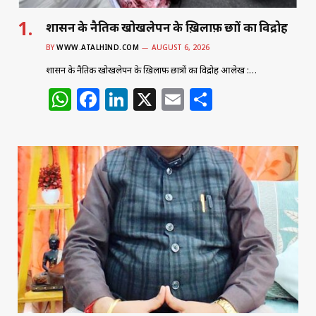
शासन के नैतिक खोखलेपन के ख़िलाफ़ छात्रों का विद्रोह
BY
WWW.ATALHIND.COM
AUGUST 6, 2026
शासन के नैतिक खोखलेपन के ख़िलाफ़ छात्रों का विद्रोह आलेख :…
W
F
Li
X
E
S
h
a
n
m
h
at
c
k
ai
ar
s
e
e
l
e
A
b
dI
p
o
n
p
o
k