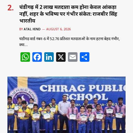
चंडीगढ़ में 2 लाख मतदाता कम होना केवल आंकड़ा
नहीं, शहर के भविष्य पर गंभीर संकेत: राजबीर सिंह
भारतीय
BY
ATAL HIND
AUGUST 6, 2026
चंडीगढ़ वार्ड नंबर-6 में 52.76 प्रतिशत मतदाताओं के नाम हटना बेहद गंभीर,
क्या…
W
F
Li
X
E
S
h
a
n
m
h
at
c
k
ai
ar
s
e
e
l
e
A
b
dI
p
o
n
p
o
k