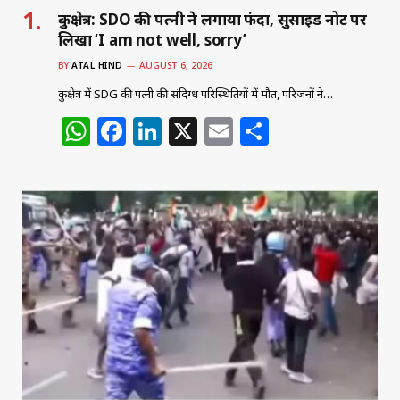
कुरुक्षेत्र: SDO की पत्नी ने लगाया फंदा, सुसाइड नोट पर
लिखा ‘I am not well, sorry’
BY
ATAL HIND
AUGUST 6, 2026
कुरुक्षेत्र में SDG की पत्नी की संदिग्ध परिस्थितियों में मौत, परिजनों ने…
W
F
Li
X
E
S
h
a
n
m
h
at
c
k
ai
ar
s
e
e
l
e
A
b
dI
p
o
n
p
o
k