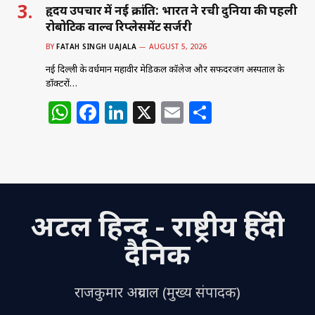
हृदय उपचार में नई क्रांति: भारत ने रची दुनिया की पहली
रोबोटिक वाल्व रिप्लेसमेंट सर्जरी
BY
FATAH SINGH UAJALA
AUGUST 5, 2026
नई दिल्ली के वर्धमान महावीर मेडिकल कॉलेज और सफदरजंग अस्पताल के
डॉक्टरों…
W
F
Li
X
E
S
h
a
n
m
h
at
c
k
ai
ar
s
e
e
l
e
A
b
dI
अटल हिन्द - राष्ट्रीय हिंदी
p
o
n
p
o
दैनिक
k
राजकुमार अग्रवाल (मुख्य संपादक)