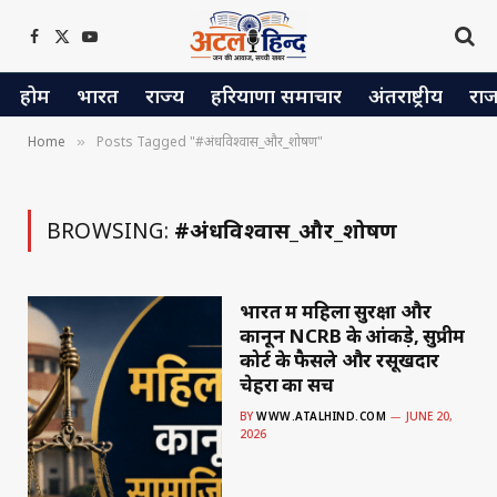
Facebook
X
YouTube
(Twitter)
होम
भारत
राज्य
हरियाणा समाचार
अंतराष्ट्रीय
रा
Home
Posts Tagged "#अंधविश्वास_और_शोषण"
»
BROWSING:
#अंधविश्वास_और_शोषण
भारत में महिला सुरक्षा और
कानून NCRB के आंकड़े, सुप्रीम
कोर्ट के फैसले और रसूखदार
चेहरों का सच
BY
WWW.ATALHIND.COM
JUNE 20,
2026