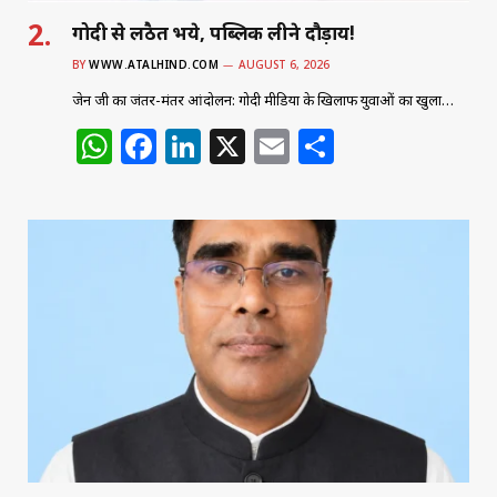
गोदी से लठैत भये, पब्लिक लीने दौड़ाय!
BY
WWW.ATALHIND.COM
AUGUST 6, 2026
जेन जी का जंतर-मंतर आंदोलन: गोदी मीडिया के खिलाफ युवाओं का खुला…
W
F
Li
X
E
S
h
a
n
m
h
at
c
k
ai
ar
s
e
e
l
e
A
b
dI
p
o
n
p
o
k