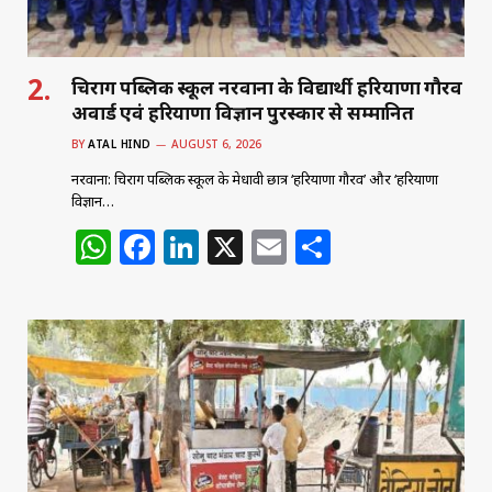
चिराग पब्लिक स्कूल नरवाना के विद्यार्थी हरियाणा गौरव
अवार्ड एवं हरियाणा विज्ञान पुरस्कार से सम्मानित
BY
ATAL HIND
AUGUST 6, 2026
नरवाना: चिराग पब्लिक स्कूल के मेधावी छात्र ‘हरियाणा गौरव’ और ‘हरियाणा
विज्ञान…
W
F
Li
X
E
S
h
a
n
m
h
at
c
k
ai
ar
s
e
e
l
e
A
b
dI
p
o
n
p
o