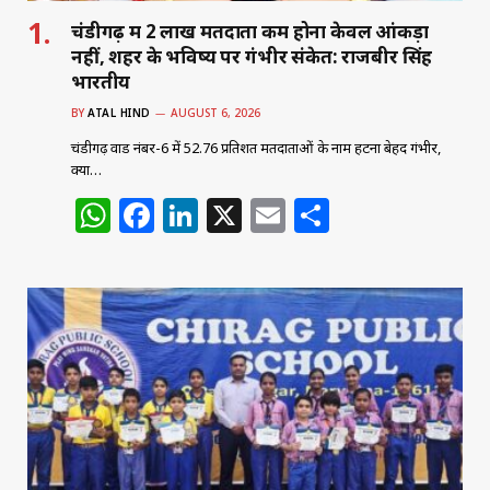
चंडीगढ़ में 2 लाख मतदाता कम होना केवल आंकड़ा
नहीं, शहर के भविष्य पर गंभीर संकेत: राजबीर सिंह
भारतीय
BY
ATAL HIND
AUGUST 6, 2026
चंडीगढ़ वार्ड नंबर-6 में 52.76 प्रतिशत मतदाताओं के नाम हटना बेहद गंभीर,
क्या…
W
F
Li
X
E
S
h
a
n
m
h
at
c
k
ai
ar
s
e
e
l
e
A
b
dI
p
o
n
p
o
k