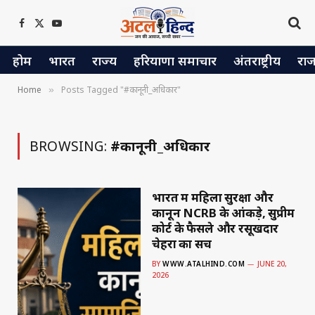
Facebook
X
YouTube
(Twitter)
होम
भारत
राज्य
हरियाणा समाचार
अंतराष्ट्रीय
रा
Home
Posts Tagged "#कानूनी_अधिकार"
»
BROWSING:
#कानूनी_अधिकार
भारत में महिला सुरक्षा और
कानून NCRB के आंकड़े, सुप्रीम
कोर्ट के फैसले और रसूखदार
चेहरों का सच
BY
WWW.ATALHIND.COM
JUNE 20,
2026