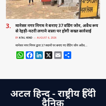
k
मानेसर नगर निगम ने बनाए 37 वेंडिंग जोन, अवैध रूप
से रेहड़ी-पटरी लगाने वालों पर होगी सख्त कार्रवाई
BY
ATAL HIND
AUGUST 6, 2026
मानेसर नगर निगम द्वारा 37 स्थानों पर बनाए गए वेंडिंग जोन अवैध…
W
F
Li
X
E
S
h
a
n
m
h
at
c
k
ai
ar
s
e
e
l
e
A
b
dI
अटल हिन्द - राष्ट्रीय हिंदी
p
o
n
p
o
दैनिक