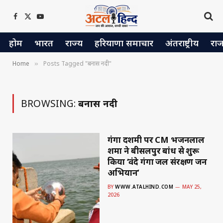
Facebook
X
YouTube
(Twitter)
होम
भारत
राज्य
हरियाणा समाचार
अंतराष्ट्रीय
रा
Home
Posts Tagged "बनास नदी"
»
BROWSING:
बनास नदी
गंगा दशमी पर CM भजनलाल
शर्मा ने बीसलपुर बांध से शुरू
किया ‘वंदे गंगा जल संरक्षण जन
अभियान’
BY
WWW.ATALHIND.COM
MAY 25,
2026