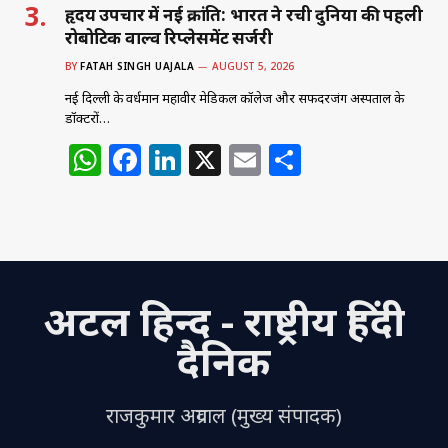
हृदय उपचार में नई क्रांति: भारत ने रची दुनिया की पहली
रोबोटिक वाल्व रिप्लेसमेंट सर्जरी
BY
FATAH SINGH UAJALA
AUGUST 5, 2026
नई दिल्ली के वर्धमान महावीर मेडिकल कॉलेज और सफदरजंग अस्पताल के
डॉक्टरों…
W
F
Li
X
E
S
h
a
n
m
h
at
c
k
ai
ar
s
e
e
l
e
A
b
dI
अटल हिन्द - राष्ट्रीय हिंदी
p
o
n
p
o
दैनिक
k
राजकुमार अग्रवाल (मुख्य संपादक)