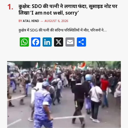
कुरुक्षेत्र: SDO की पत्नी ने लगाया फंदा, सुसाइड नोट पर
लिखा ‘I am not well, sorry’
BY
ATAL HIND
AUGUST 6, 2026
कुरुक्षेत्र में SDG की पत्नी की संदिग्ध परिस्थितियों में मौत, परिजनों ने…
W
F
Li
X
E
S
h
a
n
m
h
at
c
k
ai
ar
s
e
e
l
e
A
b
dI
p
o
n
p
o
k