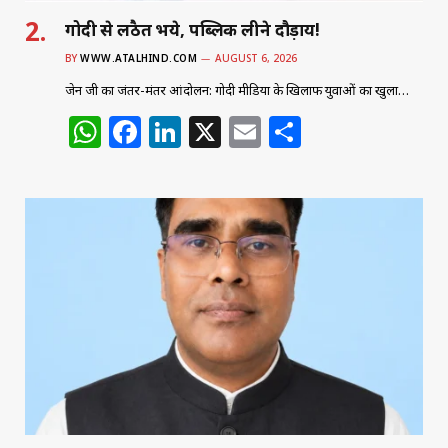
गोदी से लठैत भये, पब्लिक लीने दौड़ाय!
BY
WWW.ATALHIND.COM
AUGUST 6, 2026
जेन जी का जंतर-मंतर आंदोलन: गोदी मीडिया के खिलाफ युवाओं का खुला…
W
F
Li
X
E
S
h
a
n
m
h
at
c
k
ai
ar
s
e
e
l
e
A
b
dI
p
o
n
p
o
k