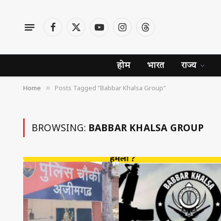
Facebook
X
YouTube
Instagram
Threads
(Twitter)
होम
भारत
राज्य
Home
Posts Tagged "Babbar Khalsa Group"
»
BROWSING:
BABBAR KHALSA GROUP