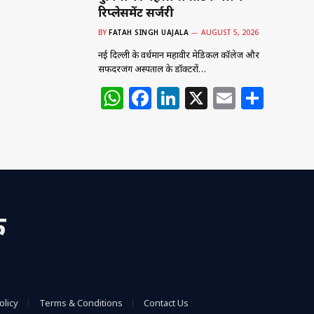
रिप्लेसमेंट सर्जरी
BY
FATAH SINGH UAJALA
AUGUST 5, 2026
नई दिल्ली के वर्धमान महावीर मेडिकल कॉलेज और
सफदरजंग अस्पताल के डॉक्टरों…
W
F
Li
X
E
S
h
a
n
m
h
at
c
k
ai
ar
s
e
e
l
e
A
b
dI
p
o
n
क
p
o
k
olicy
Terms & Conditions
Contact Us