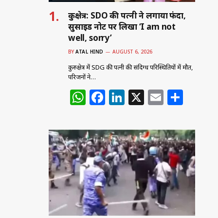
कुरुक्षेत्र: SDO की पत्नी ने लगाया फंदा,
सुसाइड नोट पर लिखा ‘I am not
well, sorry’
BY
ATAL HIND
AUGUST 6, 2026
कुरुक्षेत्र में SDG की पत्नी की संदिग्ध परिस्थितियों में मौत,
परिजनों ने…
W
F
Li
X
E
S
h
a
n
m
h
at
c
k
ai
ar
s
e
e
l
e
A
b
dI
p
o
n
p
o
k