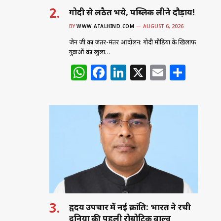
गोदी से लठैत भये, पब्लिक लीने दौड़ाय!
BY
WWW.ATALHIND.COM
AUGUST 6, 2026
जेन जी का जंतर-मंतर आंदोलन: गोदी मीडिया के खिलाफ
युवाओं का खुला…
W
F
Li
X
E
S
h
a
n
m
h
at
c
k
ai
ar
s
e
e
l
e
A
b
dI
p
o
n
p
o
k
हृदय उपचार में नई क्रांति: भारत ने रची
दुनिया की पहली रोबोटिक वाल्व