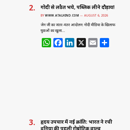
गोदी से लठैत भये, पब्लिक लीने दौड़ाय!
BY
WWW.ATALHIND.COM
AUGUST 6, 2026
जेन जी का जंतर-मंतर आंदोलन: गोदी मीडिया के खिलाफ
युवाओं का खुला…
W
F
Li
X
E
S
h
a
n
m
h
at
c
k
ai
ar
s
e
e
l
e
A
b
dI
p
o
n
p
o
k
हृदय उपचार में नई क्रांति: भारत ने रची
दुनिया की पहली रोबोटिक वाल्व