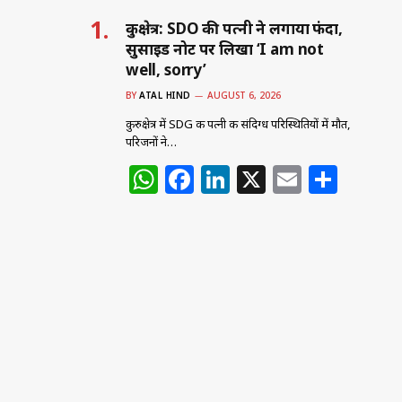
कुरुक्षेत्र: SDO की पत्नी ने लगाया फंदा,
सुसाइड नोट पर लिखा ‘I am not
well, sorry’
BY
ATAL HIND
AUGUST 6, 2026
कुरुक्षेत्र में SDG की पत्नी की संदिग्ध परिस्थितियों में मौत,
परिजनों ने…
W
F
Li
X
E
S
h
a
n
m
h
at
c
k
ai
ar
s
e
e
l
e
A
b
dI
p
o
n
p
o
k