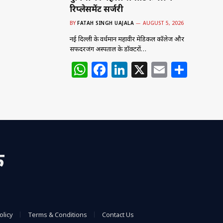
रिप्लेसमेंट सर्जरी
BY
FATAH SINGH UAJALA
AUGUST 5, 2026
नई दिल्ली के वर्धमान महावीर मेडिकल कॉलेज और
सफदरजंग अस्पताल के डॉक्टरों…
W
F
Li
X
E
S
h
a
n
m
h
at
c
k
ai
ar
s
e
e
l
e
A
b
dI
p
o
n
क
p
o
k
olicy
Terms & Conditions
Contact Us