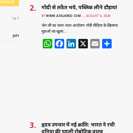
उपलब्ध हैं।
गोदी से लठैत भये, पब्लिक लीने दौड़ाय!
BY
WWW.ATALHIND.COM
AUGUST 6, 2026
0
जेन जी का जंतर-मंतर आंदोलन: गोदी मीडिया के खिलाफ
युवाओं का खुला…
कुरुक्षेत्र
W
F
Li
X
E
S
h
a
n
m
h
at
c
k
ai
ar
s
e
e
l
e
A
b
dI
p
o
n
p
o
k
हृदय उपचार में नई क्रांति: भारत ने रची
दुनिया की पहली रोबोटिक वाल्व