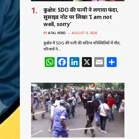
कुरुक्षेत्र: SDO की पत्नी ने लगाया फंदा,
सुसाइड नोट पर लिखा ‘I am not
well, sorry’
BY
ATAL HIND
AUGUST 6, 2026
कुरुक्षेत्र में SDG की पत्नी की संदिग्ध परिस्थितियों में मौत,
परिजनों ने…
W
F
Li
X
E
S
h
a
n
m
h
at
c
k
ai
ar
s
e
e
l
e
A
b
dI
p
o
n
p
o
k