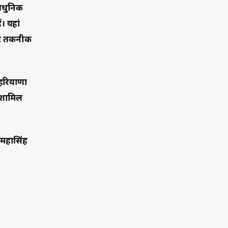
 आधुनिक
। यहां
्लॉट तकनीक
 हरियाणा
म शामिल
. महासिंह