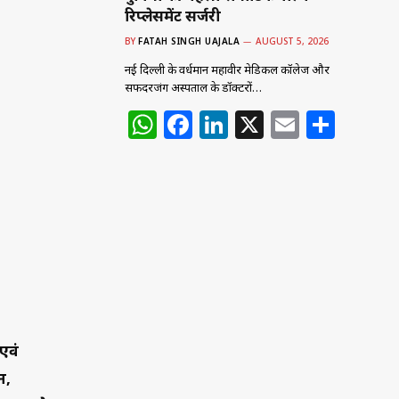
रिप्लेसमेंट सर्जरी
BY
FATAH SINGH UAJALA
AUGUST 5, 2026
नई दिल्ली के वर्धमान महावीर मेडिकल कॉलेज और
सफदरजंग अस्पताल के डॉक्टरों…
W
F
Li
X
E
S
h
a
n
m
h
at
c
k
ai
ar
s
e
e
l
e
A
b
dI
p
o
n
p
o
k
 एवं
न,