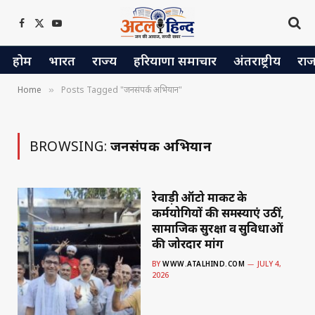
Facebook
X
YouTube
(Twitter)
होम
भारत
राज्य
हरियाणा समाचार
अंतराष्ट्रीय
रा
Home
Posts Tagged "जनसंपर्क अभियान"
»
BROWSING:
जनसंपर्क अभियान
रेवाड़ी ऑटो मार्केट के
कर्मयोगियों की समस्याएं उठीं,
सामाजिक सुरक्षा व सुविधाओं
की जोरदार मांग
BY
WWW.ATALHIND.COM
JULY 4,
2026