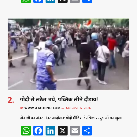
h
a
n
m
h
at
c
k
ai
ar
s
e
e
l
e
A
b
dI
p
o
n
p
o
k
गोदी से लठैत भये, पब्लिक लीने दौड़ाय!
BY
WWW.ATALHIND.COM
AUGUST 6, 2026
जेन जी का जंतर-मंतर आंदोलन: गोदी मीडिया के खिलाफ युवाओं का खुला…
W
F
Li
X
E
S