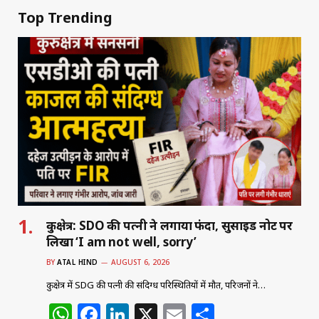
Top Trending
कुरुक्षेत्र: SDO की पत्नी ने लगाया फंदा, सुसाइड नोट पर
लिखा ‘I am not well, sorry’
BY
ATAL HIND
AUGUST 6, 2026
कुरुक्षेत्र में SDG की पत्नी की संदिग्ध परिस्थितियों में मौत, परिजनों ने…
W
F
Li
X
E
S