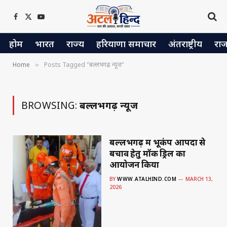
Facebook
X
YouTube
(Twitter)
होम
भारत
राज्य
हरियाणा समाचार
अंतराष्ट्रीय
रा
Home
Posts Tagged "बल्लभगढ़ न्यूज"
»
BROWSING:
बल्लभगढ़ न्यूज
बल्लभगढ़ में भूकंप आपदा से
बचाव हेतु मॉक ड्रिल का
आयोजन किया
BY
WWW.ATALHIND.COM
MARCH 13,
2026