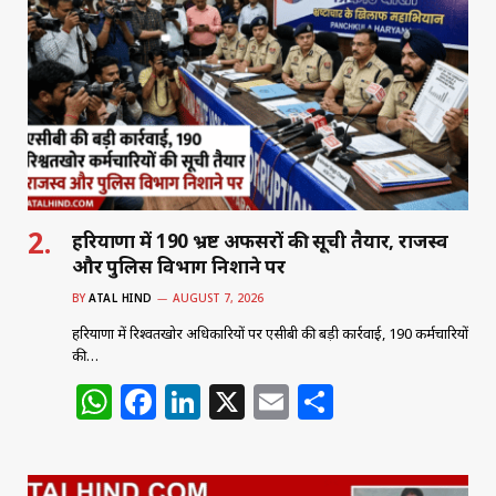
A
b
dI
p
o
n
p
o
k
हरियाणा में 190 भ्रष्ट अफसरों की सूची तैयार, राजस्व
और पुलिस विभाग निशाने पर
BY
ATAL HIND
AUGUST 7, 2026
हरियाणा में रिश्वतखोर अधिकारियों पर एसीबी की बड़ी कार्रवाई, 190 कर्मचारियों
की…
W
F
Li
X
E
S
h
a
n
m
h
at
c
k
ai
ar