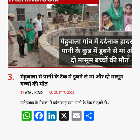
s
e
e
l
e
A
b
dI
p
o
n
p
o
k
मेहुवाला में पानी के टैंक में डूबने से मां और दो मासूम
बच्चों की मौत
BY
ATAL HIND
AUGUST 7, 2026
फतेहाबाद के मेहुवाला में दर्दनाक हादसा: पानी के टैंक में डूबने से…
W
F
Li
X
E
S
h
a
n
m
h
at
c
k
ai
ar