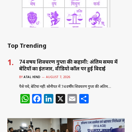
Top Trending
74 वर्षीय शिवचरण गुप्ता की कहानी: अंतिम समय में
बेटियों का इंतजार, वीडियो कॉल पर हुई विदाई
BY
ATAL HIND
AUGUST 7, 2026
पैसे पहुंचे, बेटियां नहीं: सोनीपत में 74 वर्षीय शिवचरण गुप्ता की अंतिम…
W
F
Li
X
E
S
h
a
n
m
h
at
c
k
ai
ar
s
e
e
l
e