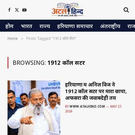
Facebook
X
YouTube
(Twitter)
होम
भारत
राज्य
हरियाणा समाचार
अंतराष्ट्रीय
रा
Home
Posts Tagged "1912 कॉल सेंटर"
»
BROWSING:
1912 कॉल सेंटर
हरियाणा में अनिल विज ने
1912 कॉल सेंटर पर मारा छापा,
अफसरों की जवाबदेही तय
BY
WWW.ATALHIND.COM
MAY 27,
2026