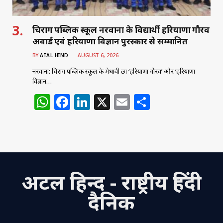
चिराग पब्लिक स्कूल नरवाना के विद्यार्थी हरियाणा गौरव
अवार्ड एवं हरियाणा विज्ञान पुरस्कार से सम्मानित
BY
ATAL HIND
AUGUST 6, 2026
नरवाना: चिराग पब्लिक स्कूल के मेधावी छात्र ‘हरियाणा गौरव’ और ‘हरियाणा
विज्ञान…
W
F
Li
X
E
S
h
a
n
m
h
at
c
k
ai
ar
s
e
e
l
e
A
b
dI
अटल हिन्द - राष्ट्रीय हिंदी
p
o
n
p
o
दैनिक
k