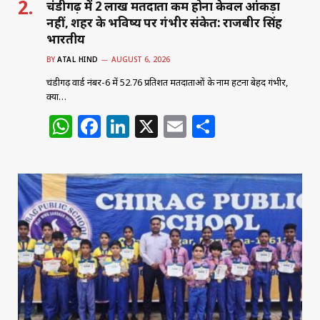
चंडीगढ़ में 2 लाख मतदाता कम होना केवल आंकड़ा
नहीं, शहर के भविष्य पर गंभीर संकेत: राजबीर सिंह
भारतीय
BY
ATAL HIND
AUGUST 6, 2026
चंडीगढ़ वार्ड नंबर-6 में 52.76 प्रतिशत मतदाताओं के नाम हटना बेहद गंभीर,
क्या…
W
F
Li
X
E
S
h
a
n
m
h
at
c
k
ai
ar
s
e
e
l
e
A
b
dI
p
o
n
p
o
k