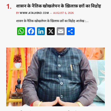
शासन के नैतिक खोखलेपन के ख़िलाफ़ छात्रों का विद्रोह
BY
WWW.ATALHIND.COM
AUGUST 6, 2026
शासन के नैतिक खोखलेपन के ख़िलाफ़ छात्रों का विद्रोह आलेख :…
W
F
Li
X
E
S
h
a
n
m
h
at
c
k
ai
ar
s
e
e
l
e
A
b
dI
p
o
n
p
o
k