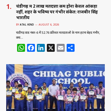
चंडीगढ़ में 2 लाख मतदाता कम होना केवल आंकड़ा
नहीं, शहर के भविष्य पर गंभीर संकेत: राजबीर सिंह
भारतीय
BY
ATAL HIND
AUGUST 6, 2026
चंडीगढ़ वार्ड नंबर-6 में 52.76 प्रतिशत मतदाताओं के नाम हटना बेहद गंभीर,
क्या…
W
F
Li
X
E
S
h
a
n
m
h
at
c
k
ai
ar
s
e
e
l
e
A
b
dI
p
o
n
p
o
k