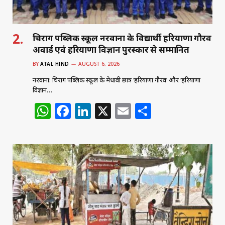
चिराग पब्लिक स्कूल नरवाना के विद्यार्थी हरियाणा गौरव
अवार्ड एवं हरियाणा विज्ञान पुरस्कार से सम्मानित
BY
ATAL HIND
AUGUST 6, 2026
नरवाना: चिराग पब्लिक स्कूल के मेधावी छात्र ‘हरियाणा गौरव’ और ‘हरियाणा
विज्ञान…
W
F
Li
X
E
S
h
a
n
m
h
at
c
k
ai
ar
s
e
e
l
e
A
b
dI
p
o
n
p
o
k