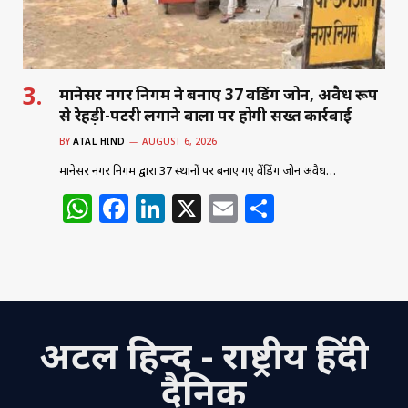
मानेसर नगर निगम ने बनाए 37 वेंडिंग जोन, अवैध रूप
से रेहड़ी-पटरी लगाने वालों पर होगी सख्त कार्रवाई
BY
ATAL HIND
AUGUST 6, 2026
मानेसर नगर निगम द्वारा 37 स्थानों पर बनाए गए वेंडिंग जोन अवैध…
W
F
Li
X
E
S
h
a
n
m
h
at
c
k
ai
ar
s
e
e
l
e
A
b
dI
अटल हिन्द - राष्ट्रीय हिंदी
p
o
n
p
o
दैनिक