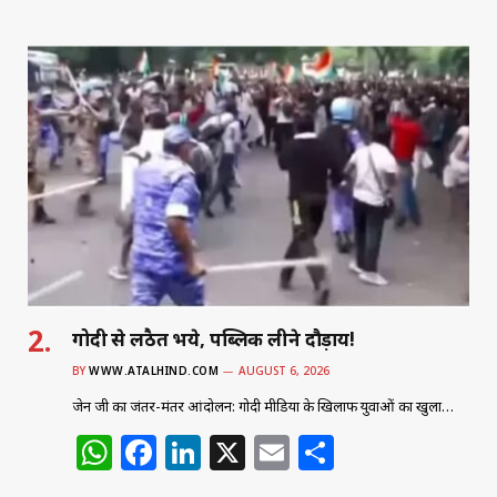
h
a
n
m
h
at
c
k
ai
ar
s
e
e
l
e
A
b
dI
p
o
n
p
o
k
गोदी से लठैत भये, पब्लिक लीने दौड़ाय!
BY
WWW.ATALHIND.COM
AUGUST 6, 2026
जेन जी का जंतर-मंतर आंदोलन: गोदी मीडिया के खिलाफ युवाओं का खुला…
W
F
Li
X
E
S
h
a
n
m
h