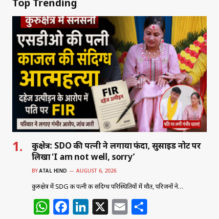
Top Trending
कुरुक्षेत्र: SDO की पत्नी ने लगाया फंदा, सुसाइड नोट पर
लिखा ‘I am not well, sorry’
BY
ATAL HIND
AUGUST 6, 2026
कुरुक्षेत्र में SDG की पत्नी की संदिग्ध परिस्थितियों में मौत, परिजनों ने…
W
F
Li
X
E
S