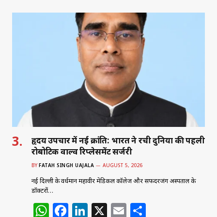
at
c
k
ai
ar
s
e
e
l
e
A
b
dI
p
o
n
p
o
k
हृदय उपचार में नई क्रांति: भारत ने रची दुनिया की पहली
रोबोटिक वाल्व रिप्लेसमेंट सर्जरी
BY
FATAH SINGH UAJALA
AUGUST 5, 2026
नई दिल्ली के वर्धमान महावीर मेडिकल कॉलेज और सफदरजंग अस्पताल के
डॉक्टरों…
W
F
Li
X
E
S