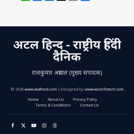
h
a
n
m
h
at
c
k
ai
ar
s
e
e
l
e
A
b
dI
अटल हिन्द - राष्ट्रीय हिंदी
p
o
n
p
o
दैनिक
k
राजकुमार अग्रवाल (मुख्य संपादक)
© 2026
www.atalhind.com
| Designed by
www.wizinfotech.com
Home
About Us
Privacy Policy
Terms & Conditions
Contact Us
Facebook
X
YouTube
Instagram
Threads