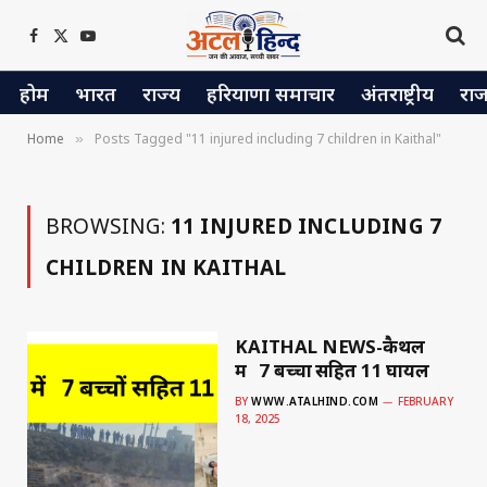
Facebook
X
YouTube
(Twitter)
होम
भारत
राज्य
हरियाणा समाचार
अंतराष्ट्रीय
रा
Home
Posts Tagged "11 injured including 7 children in Kaithal"
»
BROWSING:
11 INJURED INCLUDING 7
CHILDREN IN KAITHAL
KAITHAL NEWS-कैथल
में 7 बच्चों सहित 11 घायल
BY
WWW.ATALHIND.COM
FEBRUARY
18, 2025