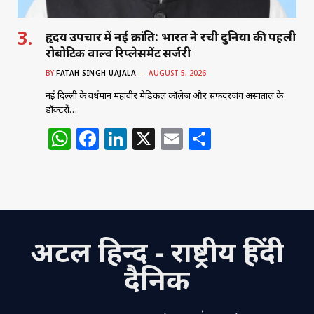
हृदय उपचार में नई क्रांति: भारत ने रची दुनिया की पहली
रोबोटिक वाल्व रिप्लेसमेंट सर्जरी
BY
FATAH SINGH UAJALA
AUGUST 5, 2026
नई दिल्ली के वर्धमान महावीर मेडिकल कॉलेज और सफदरजंग अस्पताल के
डॉक्टरों…
W
F
Li
X
E
S
h
a
n
m
h
at
c
k
ai
ar
s
e
e
l
e
A
b
dI
अटल हिन्द - राष्ट्रीय हिंदी
p
o
n
p
o
दैनिक
k