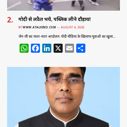
गोदी से लठैत भये, पब्लिक लीने दौड़ाय!
BY
WWW.ATALHIND.COM
AUGUST 6, 2026
जेन जी का जंतर-मंतर आंदोलन: गोदी मीडिया के खिलाफ युवाओं का खुला…
W
F
Li
X
E
S
h
a
n
m
h
at
c
k
ai
ar
s
e
e
l
e
A
b
dI
p
o
n
p
o
k