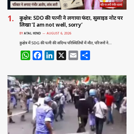
कुरुक्षेत्र: SDO की पत्नी ने लगाया फंदा, सुसाइड नोट पर
लिखा ‘I am not well, sorry’
BY
ATAL HIND
AUGUST 6, 2026
कुरुक्षेत्र में SDG की पत्नी की संदिग्ध परिस्थितियों में मौत, परिजनों ने…
W
F
Li
X
E
S
h
a
n
m
h
at
c
k
ai
ar
s
e
e
l
e
A
b
dI
p
o
n
p
o
k