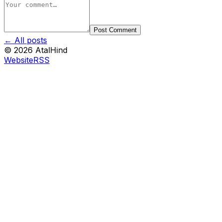
Post Comment
← All posts
©
2026
AtalHind
Website
RSS