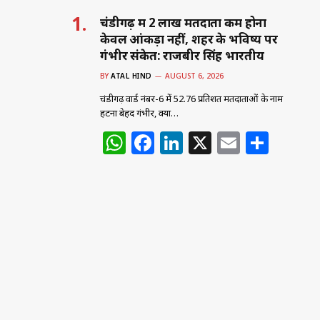
चंडीगढ़ में 2 लाख मतदाता कम होना
केवल आंकड़ा नहीं, शहर के भविष्य पर
गंभीर संकेत: राजबीर सिंह भारतीय
BY
ATAL HIND
AUGUST 6, 2026
चंडीगढ़ वार्ड नंबर-6 में 52.76 प्रतिशत मतदाताओं के नाम
हटना बेहद गंभीर, क्या…
W
F
Li
X
E
S
h
a
n
m
h
at
c
k
ai
ar
s
e
e
l
e
A
b
dI
p
o
n
p
o
k