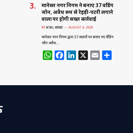
मानेसर नगर निगम ने बनाए 37 वेंडिंग
जोन, अवैध रूप से रेहड़ी-पटरी लगाने
वालों पर होगी सख्त कार्रवाई
BY
ATAL HIND
AUGUST 6, 2026
मानेसर नगर निगम द्वारा 37 स्थानों पर बनाए गए वेंडिंग
जोन अवैध…
W
F
Li
X
E
S
h
a
n
m
h
at
c
k
ai
ar
s
e
e
l
e
A
b
dI
p
o
n
क
p
o
k