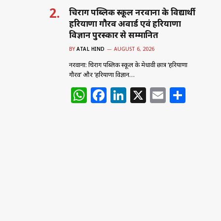
चिराग पब्लिक स्कूल नरवाना के विद्यार्थी
हरियाणा गौरव अवार्ड एवं हरियाणा
विज्ञान पुरस्कार से सम्मानित
BY
ATAL HIND
AUGUST 6, 2026
नरवाना: चिराग पब्लिक स्कूल के मेधावी छात्र ‘हरियाणा
गौरव’ और ‘हरियाणा विज्ञान…
W
F
Li
X
E
S
h
a
n
m
h
at
c
k
ai
ar
s
e
e
l
e
A
b
dI
p
o
n
p
o
k