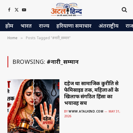
Facebook
X
YouTube
(Twitter)
होम
भारत
राज्य
हरियाणा समाचार
अंतराष्ट्रीय
रा
Home
Posts Tagged "#नारी_सम्मान"
»
BROWSING:
#नारी_सम्मान
दहेज प्रथा सामाजिक कुरीति से
फेमिसाइड तक, महिलाओं के
खिलाफ संगठित हिंसा का
भयावह सच
BY
WWW.ATALHIND.COM
MAY 31,
2026