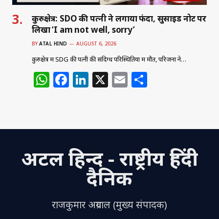
कुरुक्षेत्र: SDO की पत्नी ने लगाया फंदा, सुसाइड नोट पर
लिखा ‘I am not well, sorry’
BY
ATAL HIND
AUGUST 6, 2026
कुरुक्षेत्र में SDG की पत्नी की संदिग्ध परिस्थितियों में मौत, परिजनों ने…
W
F
Li
X
E
S
h
a
n
m
h
at
c
k
ai
ar
s
e
e
l
e
A
b
dI
अटल हिन्द - राष्ट्रीय हिंदी
p
o
n
p
o
दैनिक
k
राजकुमार अग्रवाल (मुख्य संपादक)