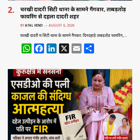
चरखी दादरी सिटी थाना के सामने गैंगवार, ताबड़तोड़
फायरिंग से दहला दादरी शहर
BY
ATAL HIND
AUGUST 6, 2026
चरखी दादरी में सिटी थाना के सामने गैंगवार: दिनदहाड़े ताबड़तोड़ फायरिंग,…
W
F
Li
X
E
S
h
a
n
m
h
at
c
k
ai
ar
s
e
e
l
e
A
b
dI
p
o
n
p
o
k