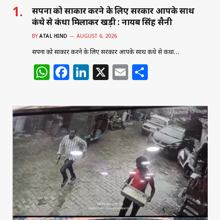
सपनों को साकार करने के लिए सरकार आपके साथ
कंधे से कंधा मिलाकर खड़ी : नायब सिंह सैनी
BY
ATAL HIND
AUGUST 6, 2026
सपनों को साकार करने के लिए सरकार आपके साथ कंधे से कंधा…
W
F
Li
X
E
S
h
a
n
m
h
at
c
k
ai
ar
s
e
e
l
e
A
b
dI
p
o
n
p
o
k