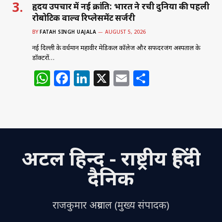
हृदय उपचार में नई क्रांति: भारत ने रची दुनिया की पहली
रोबोटिक वाल्व रिप्लेसमेंट सर्जरी
BY
FATAH SINGH UAJALA
AUGUST 5, 2026
नई दिल्ली के वर्धमान महावीर मेडिकल कॉलेज और सफदरजंग अस्पताल के
डॉक्टरों…
W
F
Li
X
E
S
h
a
n
m
h
at
c
k
ai
ar
s
e
e
l
e
A
b
dI
अटल हिन्द - राष्ट्रीय हिंदी
p
o
n
p
o
दैनिक
k
राजकुमार अग्रवाल (मुख्य संपादक)