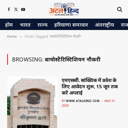
Facebook
X
YouTube
(Twitter)
होम
भारत
राज्य
हरियाणा समाचार
अंतराष्ट्रीय
रा
Home
Posts Tagged "बायोस्टैटिस्टिशियन नौकरी"
»
BROWSING:
बायोस्टैटिस्टिशियन नौकरी
एमएससी. सांख्यिकी में प्रवेश के
लिए आवेदन शुरू, 15 जून तक
करें अप्लाई
BY
WWW.ATALHIND.COM
MAY 31,
2026