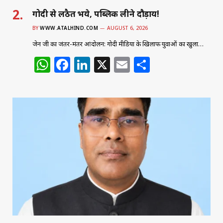
गोदी से लठैत भये, पब्लिक लीने दौड़ाय!
BY
WWW.ATALHIND.COM
AUGUST 6, 2026
जेन जी का जंतर-मंतर आंदोलन: गोदी मीडिया के खिलाफ युवाओं का खुला…
W
F
Li
X
E
S
h
a
n
m
h
at
c
k
ai
ar
s
e
e
l
e
A
b
dI
p
o
n
p
o
k