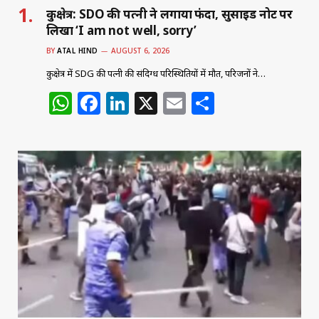
कुरुक्षेत्र: SDO की पत्नी ने लगाया फंदा, सुसाइड नोट पर
लिखा ‘I am not well, sorry’
BY
ATAL HIND
AUGUST 6, 2026
कुरुक्षेत्र में SDG की पत्नी की संदिग्ध परिस्थितियों में मौत, परिजनों ने…
W
F
Li
X
E
S
h
a
n
m
h
at
c
k
ai
ar
s
e
e
l
e
A
b
dI
p
o
n
p
o
k