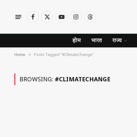
Facebook
X
YouTube
Instagram
Threads
(Twitter)
होम
भारत
राज्य
Home
Posts Tagged "#ClimateChange"
»
BROWSING:
#CLIMATECHANGE