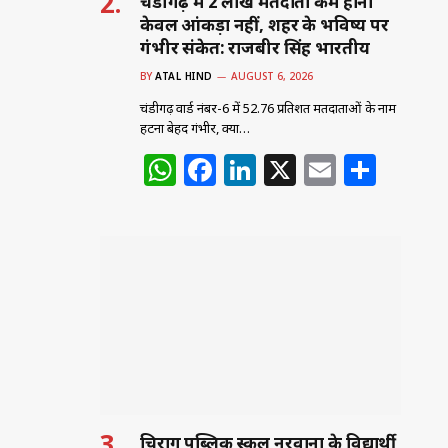
चंडीगढ़ में 2 लाख मतदाता कम होना
केवल आंकड़ा नहीं, शहर के भविष्य पर
गंभीर संकेत: राजबीर सिंह भारतीय
BY
ATAL HIND
AUGUST 6, 2026
चंडीगढ़ वार्ड नंबर-6 में 52.76 प्रतिशत मतदाताओं के नाम
हटना बेहद गंभीर, क्या…
W
F
Li
X
E
S
h
a
n
m
h
at
c
k
ai
ar
s
e
e
l
e
A
b
dI
p
o
n
p
o
k
चिराग पब्लिक स्कूल नरवाना के विद्यार्थी