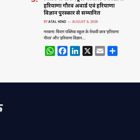
हरियाणा गौरव अवार्ड एवं हरियाणा
विज्ञान पुरस्कार से सम्मानित
BY
ATAL HIND
AUGUST 6, 2026
नरवाना: चिराग पब्लिक स्कूल के मेधावी छात्र ‘हरियाणा
गौरव’ और ‘हरियाणा विज्ञान…
W
F
Li
X
E
S
h
a
n
m
h
at
c
k
ai
ar
s
e
e
l
e
A
b
dI
p
o
n
क
p
o
k