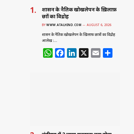
शासन के नैतिक खोखलेपन के ख़िलाफ़
छात्रों का विद्रोह
BY
WWW.ATALHIND.COM
AUGUST 6, 2026
शासन के नैतिक खोखलेपन के ख़िलाफ़ छात्रों का विद्रोह
आलेख :…
W
F
Li
X
E
S
h
a
n
m
h
at
c
k
ai
ar
s
e
e
l
e
A
b
dI
p
o
n
p
o
k