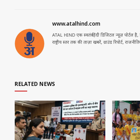
स्मार्टफोन में संवेदनशील डेटा रखने वाले
तरावड़ी के गीत
सावधान, हेल्पलाइन 1930 जारी
आयोजित, हर्ष 
AUGUST 5, 2026
AUGUST 5, 2026
पंचकूला में ‘द आरलिस होटल’ का शुभारंभ:
मनोहर लाल खट