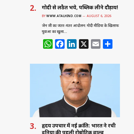
गोदी से लठैत भये, पब्लिक लीने दौड़ाय!
BY
WWW.ATALHIND.COM
AUGUST 6, 2026
जेन जी का जंतर-मंतर आंदोलन: गोदी मीडिया के खिलाफ
युवाओं का खुला…
W
F
Li
X
E
S
h
a
n
m
h
at
c
k
ai
ar
s
e
e
l
e
A
b
dI
p
o
n
p
o
k
हृदय उपचार में नई क्रांति: भारत ने रची
दुनिया की पहली रोबोटिक वाल्व