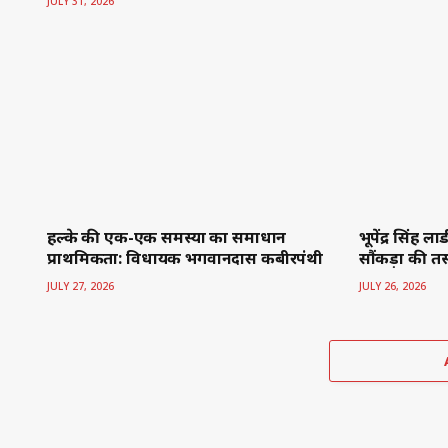
© 2026
www.atalhind.com
| 