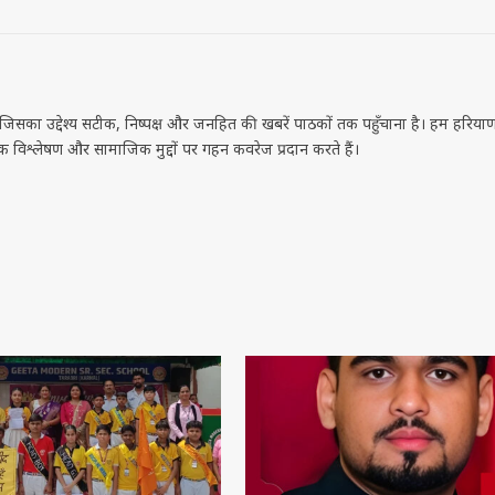
ा मॉडर्न स्कूल में हाउस सेरेमनी
सोशल मीडिया पर वायरल होने की होड़ 
बने हेड बॉय और भव्या हेड गर्ल
पर लगाई जा रही मर्यादा : विशाल चौ
AUGUST 4, 2026
्टर राजनीति नहीं, जनसेवा के
बादली बलिदान दिवस ऐतिहासिक श