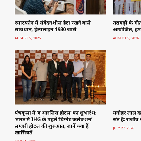
भारत में IHG के पहले ‘विग्नेट कलेक्शन’
संत हैं: राजीव 
लग्जरी होटल की शुरुआत, जानें क्या हैं
JULY 27, 2026
खासियतें
JULY 31, 2026
हल्के की एक-एक समस्या का समाधान
भूपेंद्र सिंह 
प्राथमिकता: विधायक भगवानदास कबीरपंथी
सौंकड़ा की तस
JULY 27, 2026
JULY 26, 2026