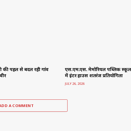
अटल हिन्द - राष्ट्रीय हिंदी दैनि
राजकुमार अग्रवाल (मुख्य संपादक)
Designed by
www.wizinfotech.com
Home
About Us
Privacy P
Facebook
X
YouTube
Instagram
Threads
(Twitter)