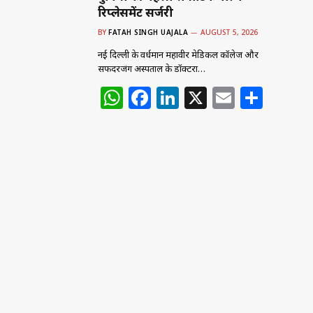
रिप्लेसमेंट सर्जरी
BY
FATAH SINGH UAJALA
AUGUST 5, 2026
नई दिल्ली के वर्धमान महावीर मेडिकल कॉलेज और
सफदरजंग अस्पताल के डॉक्टरों…
W
F
Li
X
E
S
Website
h
a
n
m
h
णा से लेकर
at
c
k
ai
ar
s
e
e
l
e
A
b
dI
p
o
n
p
o
k