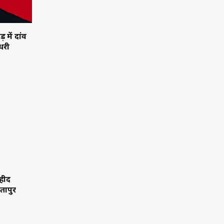
ीतापुर
 तरावड़ी