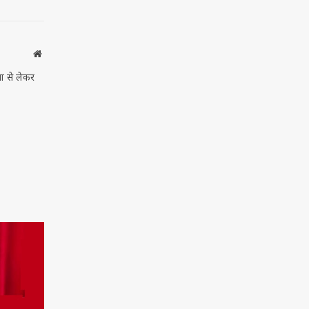
में दांव
धरी
हीद