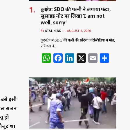
यु हो
कुरुक्षेत्र: SDO की पत्नी ने लगाया फंदा,
सुसाइड नोट पर लिखा ‘I am not
मौजूद था
well, sorry’
BY
ATAL HIND
AUGUST 6, 2026
कुरुक्षेत्र में SDG की पत्नी की संदिग्ध परिस्थितियों में मौत,
परिजनों ने…
W
F
Li
X
E
S
h
a
n
m
h
at
c
k
ai
ar
s
e
e
l
e
A
b
dI
p
o
n
p
o
k