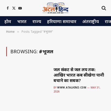
Facebook
X
YouTube
(Twitter)
होम
भारत
राज्य
हरियाणा समाचार
अंतराष्ट्रीय
रा
Home
Posts Tagged "#भूजल"
»
BROWSING:
#भूजल
जल संकट से जल प्रलय तक:
आखिर भारत कब सीखेगा पानी
बचाने का सबक?
BY
WWW.ATALHIND.COM
MAY 31,
2026