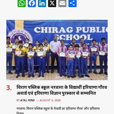
W
F
Li
X
E
S
h
a
n
m
h
at
c
k
ai
ar
s
e
e
l
e
A
b
dI
p
o
n
p
o
k
चिराग पब्लिक स्कूल नरवाना के विद्यार्थी हरियाणा गौरव
अवार्ड एवं हरियाणा विज्ञान पुरस्कार से सम्मानित
BY
ATAL HIND
AUGUST 6, 2026
नरवाना: चिराग पब्लिक स्कूल के मेधावी छात्र ‘हरियाणा गौरव’ और ‘हरियाणा
विज्ञान…