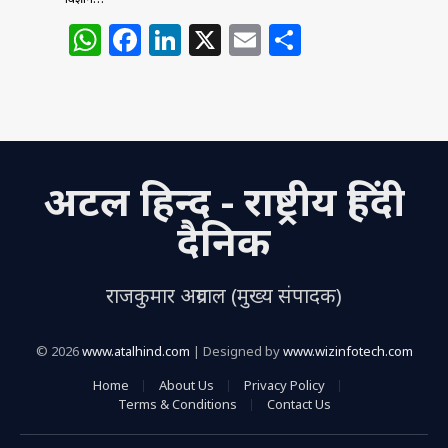
W
F
Li
X
E
S
h
a
n
m
h
at
c
k
ai
ar
s
e
e
l
e
A
b
dI
अटल हिन्द - राष्ट्रीय हिंदी
p
o
n
p
o
दैनिक
k
राजकुमार अग्रवाल (मुख्य संपादक)
© 2026
www.atalhind.com
| Designed by
www.wizinfotech.com
Home
About Us
Privacy Policy
Terms & Conditions
Contact Us