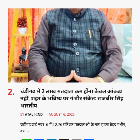
at
c
k
ai
ar
s
e
e
l
e
A
b
dI
p
o
n
p
o
k
चंडीगढ़ में 2 लाख मतदाता कम होना केवल आंकड़ा
नहीं, शहर के भविष्य पर गंभीर संकेत: राजबीर सिंह
भारतीय
BY
ATAL HIND
AUGUST 6, 2026
चंडीगढ़ वार्ड नंबर-6 में 52.76 प्रतिशत मतदाताओं के नाम हटना बेहद गंभीर,
क्या…