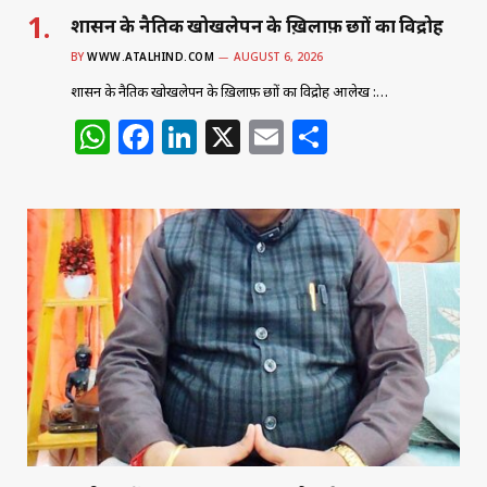
शासन के नैतिक खोखलेपन के ख़िलाफ़ छात्रों का विद्रोह
BY
WWW.ATALHIND.COM
AUGUST 6, 2026
शासन के नैतिक खोखलेपन के ख़िलाफ़ छात्रों का विद्रोह आलेख :…
W
F
Li
X
E
S
h
a
n
m
h
at
c
k
ai
ar
s
e
e
l
e
A
b
dI
p
o
n
p
o
k