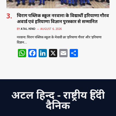
चिराग पब्लिक स्कूल नरवाना के विद्यार्थी हरियाणा गौरव
अवार्ड एवं हरियाणा विज्ञान पुरस्कार से सम्मानित
BY
ATAL HIND
AUGUST 6, 2026
नरवाना: चिराग पब्लिक स्कूल के मेधावी छात्र ‘हरियाणा गौरव’ और ‘हरियाणा
विज्ञान…
W
F
Li
X
E
S
h
a
n
m
h
at
c
k
ai
ar
s
e
e
l
e
A
b
dI
अटल हिन्द - राष्ट्रीय हिंदी
p
o
n
p
o
दैनिक
k