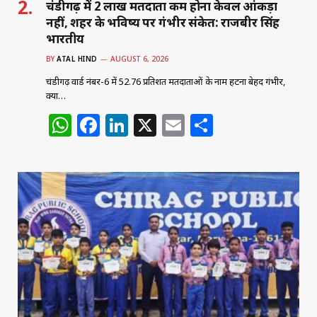
चंडीगढ़ में 2 लाख मतदाता कम होना केवल आंकड़ा
नहीं, शहर के भविष्य पर गंभीर संकेत: राजबीर सिंह
भारतीय
BY
ATAL HIND
AUGUST 6, 2026
चंडीगढ़ वार्ड नंबर-6 में 52.76 प्रतिशत मतदाताओं के नाम हटना बेहद गंभीर,
क्या…
W
F
Li
X
E
S
h
a
n
m
h
at
c
k
ai
ar
s
e
e
l
e
A
b
dI
p
o
n
p
o
k