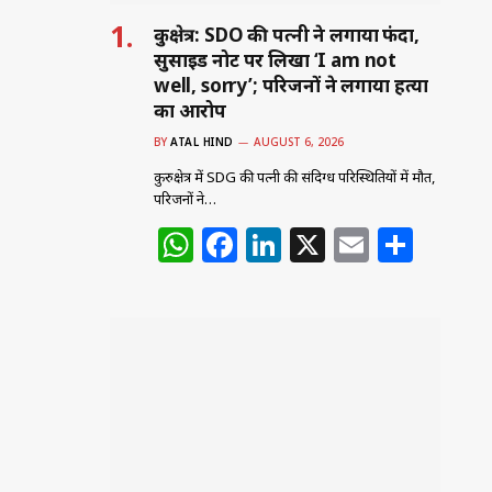
कुरुक्षेत्र: SDO की पत्नी ने लगाया फंदा,
सुसाइड नोट पर लिखा ‘I am not
well, sorry’; परिजनों ने लगाया हत्या
का आरोप
BY
ATAL HIND
AUGUST 6, 2026
कुरुक्षेत्र में SDG की पत्नी की संदिग्ध परिस्थितियों में मौत,
परिजनों ने…
W
F
Li
X
E
S
h
a
n
m
h
at
c
k
ai
ar
s
e
e
l
e
A
b
dI
p
o
n
p
o
k