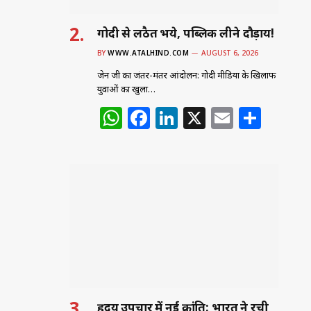
गोदी से लठैत भये, पब्लिक लीने दौड़ाय!
BY
WWW.ATALHIND.COM
AUGUST 6, 2026
जेन जी का जंतर-मंतर आंदोलन: गोदी मीडिया के खिलाफ
युवाओं का खुला…
W
F
Li
X
E
S
h
a
n
m
h
at
c
k
ai
ar
s
e
e
l
e
A
b
dI
p
o
n
p
o
k
हृदय उपचार में नई क्रांति: भारत ने रची