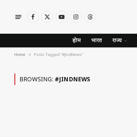
Facebook
X
YouTube
Instagram
Threads
(Twitter)
होम
भारत
राज्य
Home
Posts Tagged "#JindNews"
»
BROWSING:
#JINDNEWS