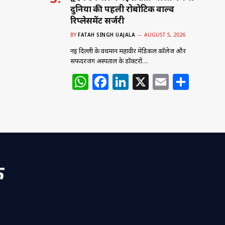
दुनिया की पहली रोबोटिक वाल्व
रिप्लेसमेंट सर्जरी
BY
FATAH SINGH UAJALA
AUGUST 5, 2026
नई दिल्ली के वर्धमान महावीर मेडिकल कॉलेज और
सफदरजंग अस्पताल के डॉक्टरों…
W
F
Li
X
E
S
h
a
n
m
h
at
c
k
ai
ar
s
e
e
l
e
A
b
dI
p
o
n
क
p
o
k