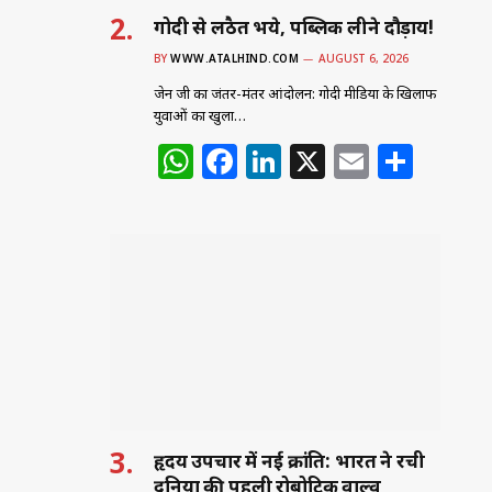
गोदी से लठैत भये, पब्लिक लीने दौड़ाय!
BY
WWW.ATALHIND.COM
AUGUST 6, 2026
जेन जी का जंतर-मंतर आंदोलन: गोदी मीडिया के खिलाफ
युवाओं का खुला…
W
F
Li
X
E
S
h
a
n
m
h
at
c
k
ai
ar
s
e
e
l
e
A
b
dI
p
o
n
p
o
k
हृदय उपचार में नई क्रांति: भारत ने रची
दुनिया की पहली रोबोटिक वाल्व