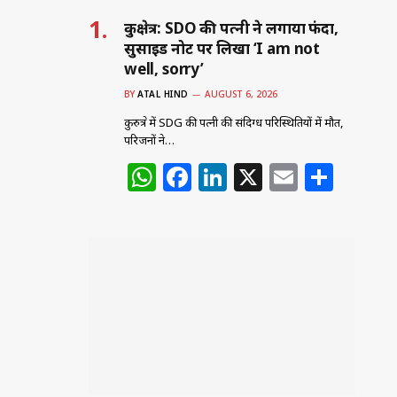
कुरुक्षेत्र: SDO की पत्नी ने लगाया फंदा,
सुसाइड नोट पर लिखा ‘I am not
well, sorry’
BY
ATAL HIND
AUGUST 6, 2026
कुरुक्षेत्र में SDG की पत्नी की संदिग्ध परिस्थितियों में मौत,
परिजनों ने…
W
F
Li
X
E
S
h
a
n
m
h
at
c
k
ai
ar
s
e
e
l
e
A
b
dI
p
o
n
p
o
k