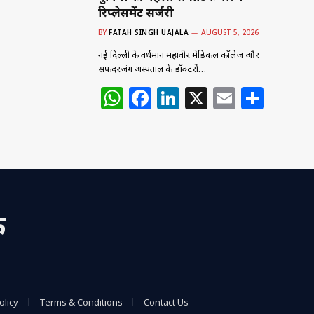
रिप्लेसमेंट सर्जरी
BY
FATAH SINGH UAJALA
AUGUST 5, 2026
नई दिल्ली के वर्धमान महावीर मेडिकल कॉलेज और
सफदरजंग अस्पताल के डॉक्टरों…
W
F
Li
X
E
S
h
a
n
m
h
at
c
k
ai
ar
s
e
e
l
e
A
b
dI
p
o
n
क
p
o
k
olicy
Terms & Conditions
Contact Us