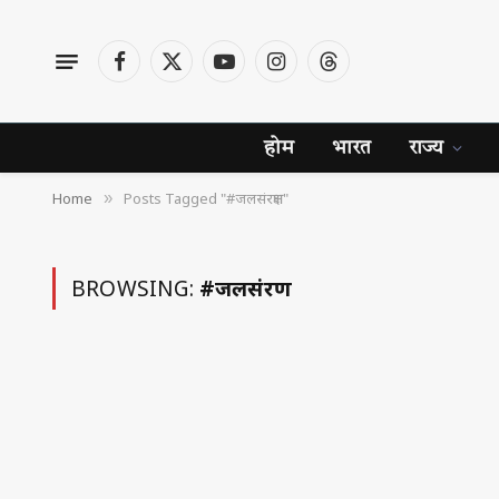
Facebook
X
YouTube
Instagram
Threads
(Twitter)
होम
भारत
राज्य
Home
Posts Tagged "#जलसंरक्षण"
»
BROWSING:
#जलसंरक्षण